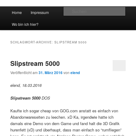
Hauptmenü
Such
Home
Impressum
Zum Inhalt wechseln
Zum sekundären Inhalt wechseln
vidgames.de
Wo bin ich hier?
SCHLAGWORT-ARCHIVE:
SLIPSTREAM 5000
Slipstream 5000
Veröffentlicht am
31. März 2016
von
elend
elend, 18.03.2016
Slipstream 5000
DOS
Kaufte ich sogar cheap von GOG.com anstatt es einfach von
Abandonwareseiten zu leechen. xD Ka, irgendwie hatte ich
damals eine Demo von dem Game und fand halt die 3D Grafik
hurenfett (xD) und überhaupt, dass man einfach so “rumfliegen”