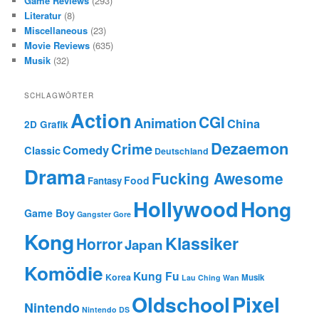
Game Reviews
(293)
Literatur
(8)
Miscellaneous
(23)
Movie Reviews
(635)
Musik
(32)
SCHLAGWÖRTER
Action
CGI
Animation
China
2D Grafik
Dezaemon
Crime
Comedy
Classic
Deutschland
Drama
Fucking Awesome
Food
Fantasy
Hollywood
Hong
Game Boy
Gangster
Gore
Kong
Klassiker
Horror
Japan
Komödie
Kung Fu
Korea
Musik
Lau Ching Wan
Oldschool
Pixel
Nintendo
Nintendo DS