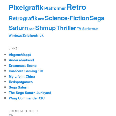
Retro
Pixelgrafik
Platformer
Science-Fiction
Sega
Retrografik
RPG
Saturn
Shmup
Thriller
TV Serie
Shit
What
Zeichentrick
Windows
LINKS
Abgeschleppt
Andersdenkend
Dreamcast Scene
Hardcore Gaming 101
My Life in China
Redspotgames
Sega Saturn
The Sega Saturn Junkyard
Wing Commander CIC
PREMIUM PARTNER