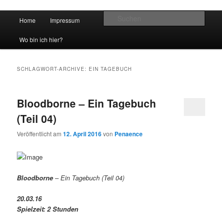
Hauptmenü
Such
Home
Impressum
Zum Inhalt wechseln
Zum sekundären Inhalt wechseln
vidgames.de
Wo bin ich hier?
SCHLAGWORT-ARCHIVE:
EIN TAGEBUCH
Bloodborne – Ein Tagebuch
(Teil 04)
Veröffentlicht am
12. April 2016
von
Penaence
Bloodborne
– Ein Tagebuch (Teil 04)
20.03.16
Spielzeit: 2 Stunden