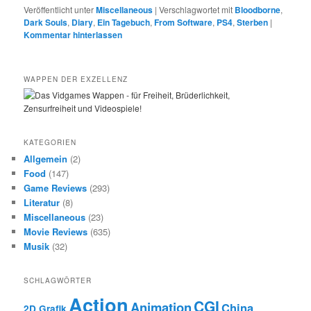
Veröffentlicht unter
Miscellaneous
|
Verschlagwortet mit
Bloodborne
,
Dark Souls
,
Diary
,
Ein Tagebuch
,
From Software
,
PS4
,
Sterben
|
Kommentar hinterlassen
WAPPEN DER EXZELLENZ
KATEGORIEN
Allgemein
(2)
Food
(147)
Game Reviews
(293)
Literatur
(8)
Miscellaneous
(23)
Movie Reviews
(635)
Musik
(32)
SCHLAGWÖRTER
Action
CGI
Animation
China
2D Grafik