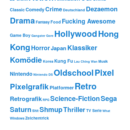
Dezaemon
Crime
Comedy
Classic
Deutschland
Drama
Fucking Awesome
Food
Fantasy
Hollywood
Hong
Game Boy
Gangster
Gore
Kong
Klassiker
Horror
Japan
Komödie
Kung Fu
Korea
Musik
Lau Ching Wan
Oldschool
Pixel
Nintendo
Nintendo DS
Retro
Pixelgrafik
Platformer
Science-Fiction
Sega
Retrografik
RPG
Saturn
Shmup
Thriller
TV Serie
Shit
What
Zeichentrick
Windows