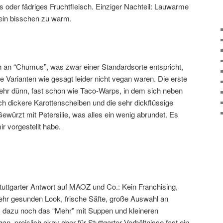
s oder fädriges Fruchtfleisch. Einziger Nachteil: Lauwarme
ein bisschen zu warm.
ch an “Chumus”, was zwar einer Standardsorte entspricht,
de Varianten wie gesagt leider nicht vegan waren. Die erste
ehr dünn, fast schon wie Taco-Warps, in dem sich neben
ch dickere Karottenscheiben und die sehr dickflüssige
würzt mit Petersilie, was alles ein wenig abrundet. Es
r vorgestellt habe.
tuttgarter Antwort auf MAOZ und Co.: Kein Franchising,
sehr gesunden Look, frische Säfte, große Auswahl an
, dazu noch das “Mehr” mit Suppen und kleineren
n, preislich okay aber für Stuttgarter Verhältnisse fast ein