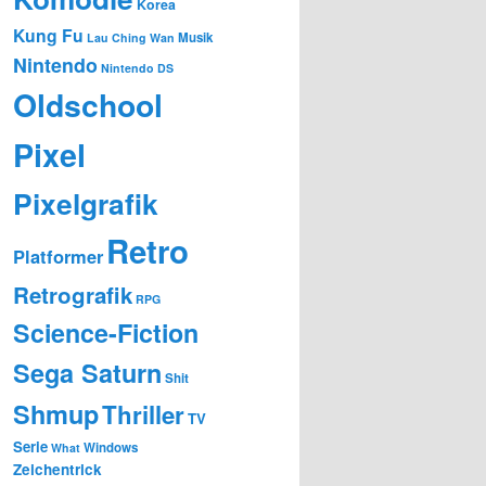
Korea
Kung Fu
Musik
Lau Ching Wan
Nintendo
Nintendo DS
Oldschool
Pixel
Pixelgrafik
Retro
Platformer
Retrografik
RPG
Science-Fiction
Sega Saturn
Shit
Shmup
Thriller
TV
Serie
Windows
What
Zeichentrick