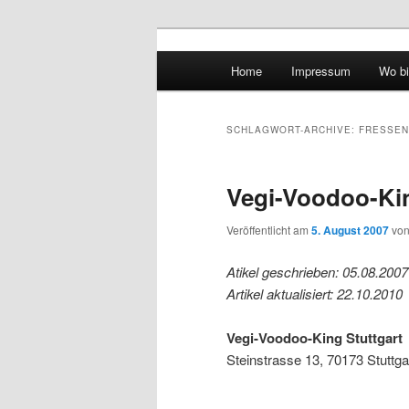
Hauptmenü
Home
Impressum
Wo bi
Zum Inhalt wechseln
Zum sekundären Inhalt wec
vidgames.de
SCHLAGWORT-ARCHIVE:
FRESSEN
Vegi-Voodoo-Kin
Veröffentlicht am
5. August 2007
vo
Atikel geschrieben: 05.08.2007
Artikel aktualisiert: 22.10.2010
Vegi-Voodoo-King Stuttgart
Steinstrasse 13, 70173 Stuttga