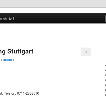
n ich hier?
hseln
g Stuttgart
9
n
vidgames
rt, Telefon: 0711-2368510