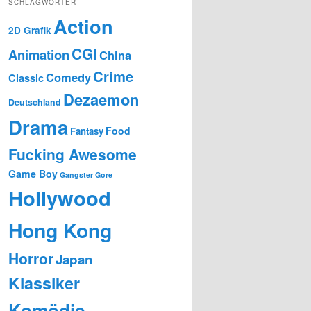
SCHLAGWÖRTER
Action
2D Grafik
CGI
Animation
China
Crime
Comedy
Classic
Dezaemon
Deutschland
Drama
Food
Fantasy
Fucking Awesome
Game Boy
Gangster
Gore
Hollywood
Hong Kong
Horror
Japan
Klassiker
Komödie