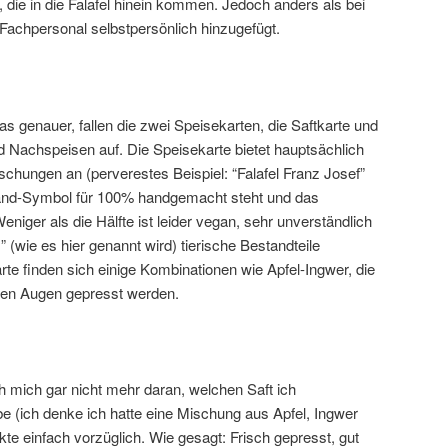
 die in die Falafel hinein kommen. Jedoch anders als bei
achpersonal selbstpersönlich hinzugefügt.
 genauer, fallen die zwei Speisekarten, die Saftkarte und
d Nachspeisen auf. Die Speisekarte bietet hauptsächlich
schungen an (perverestes Beispiel: “Falafel Franz Josef”
and-Symbol für 100% handgemacht steht und das
niger als die Hälfte ist leider vegan, sehr unverständlich
 (wie es hier genannt wird) tierische Bestandteile
te finden sich einige Kombinationen wie Apfel-Ingwer, die
enen Augen gepresst werden.
h mich gar nicht mehr daran, welchen Saft ich
(ich denke ich hatte eine Mischung aus Apfel, Ingwer
te einfach vorzüglich. Wie gesagt: Frisch gepresst, gut