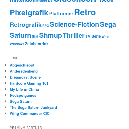
Nintendo DS
Retro
Pixelgrafik
Platformer
Science-Fiction
Sega
Retrografik
RPG
Saturn
Shmup
Thriller
TV Serie
Shit
What
Zeichentrick
Windows
LINKS
Abgeschleppt
Andersdenkend
Dreamcast Scene
Hardcore Gaming 101
My Life in China
Redspotgames
Sega Saturn
The Sega Saturn Junkyard
Wing Commander CIC
PREMIUM PARTNER