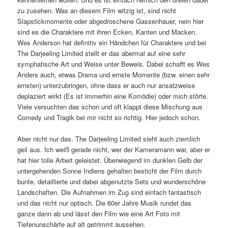
zu zusehen. Was an diesem Film witzig ist, sind nicht
Slapstickmomente oder abgedroschene Gassenhauer, nein hier
sind es die Charaktere mit ihren Ecken, Kanten und Macken.
Wes Anderson hat definitiv ein Händchen für Charaktere und bei
The Darjeeling Limited stellt er das abermal auf eine sehr
symphatische Art und Weise unter Beweis. Dabei schafft es Wes
Anders auch, etwas Drama und ernste Momente (bzw. einen sehr
ernsten) unterzubringen, ohne dass er auch nur ansatzweise
deplaziert wirkt (Es ist immerhin eine Komödie) oder mich störte.
Viele versuchten das schon und oft klappt diese Mischung aus
Comedy und Tragik bei mir nicht so richtig. Hier jedoch schon.
Aber nicht nur das. The Darjeeling Limited sieht auch ziemlich
geil aus. Ich weiß gerade nicht, wer der Kameramann war, aber er
hat hier tolle Arbeit geleistet. Überwiegend im dunklen Gelb der
untergehenden Sonne Indiens gehalten besticht der Film durch
bunte, detaillierte und dabei abgenutzte Sets und wunderschöne
Landschaften. Die Aufnahmen im Zug sind einfach fantastisch
und das nicht nur optisch. Die 60er Jahre Musik rundet das
ganze dann ab und lässt den Film wie eine Art Foto mit
Tiefenunschärfe auf alt getrimmt aussehen.