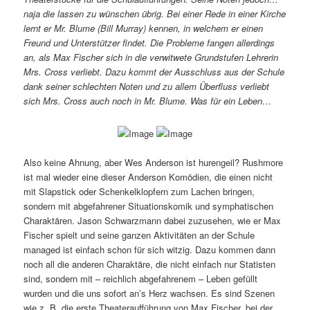
naja die lassen zu wünschen übrig. Bei einer Rede in einer Kirche
lernt er Mr. Blume (Bill Murray) kennen, in welchem er einen
Freund und Unterstützer findet. Die Probleme fangen allerdings
an, als Max Fischer sich in die verwitwete Grundstufen Lehrerin
Mrs. Cross verliebt. Dazu kommt der Ausschluss aus der Schule
dank seiner schlechten Noten und zu allem Überfluss verliebt
sich Mrs. Cross auch noch in Mr. Blume. Was für ein Leben…
Also keine Ahnung, aber Wes Anderson ist hurengeil? Rushmore
ist mal wieder eine dieser Anderson Komödien, die einen nicht
mit Slapstick oder Schenkelklopfern zum Lachen bringen,
sondern mit abgefahrener Situationskomik und symphatischen
Charaktären. Jason Schwarzmann dabei zuzusehen, wie er Max
Fischer spielt und seine ganzen Aktivitäten an der Schule
managed ist einfach schon für sich witzig. Dazu kommen dann
noch all die anderen Charaktäre, die nicht einfach nur Statisten
sind, sondern mit – reichlich abgefahrenem – Leben gefüllt
wurden und die uns sofort an’s Herz wachsen. Es sind Szenen
wie z. B. die erste Theateraufführung von Max Fischer, bei der