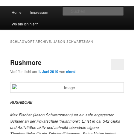
Hauptmenü
Such
Home
Impressum
Zum Inhalt wechseln
Zum sekundären Inhalt wechseln
vidgames.de
Wo bin ich hier?
SCHLAGWORT-ARCHIVE:
JASON SCHWARTZMAN
Rushmore
Veröffentlicht am
1. Juni 2010
von
elend
RUSHMORE
Max Fischer (Jason Schwartzmann) ist ein sehr engagierter
Schüler an der Privatschule “Rushmore”. Er ist in ca. 342 Clubs
und Aktivitäten aktiv und schreibt obendrein eigene
Theaterstücke für die Schulaufführungen. Seine Noten jedoch…