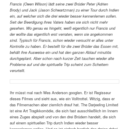
Francis (Owen Wilson) lädt seine zwei Brüder Peter (Adrien
Brody) und Jack (Jason Schwartzman) zu einer Tour durch Indien
ein, auf welcher sich die drei wieder besser kennenlernen sollen.
Seit der Beerdigung ihres Vaters haben sie sich nicht mehr
gesehen. Wo genau es hingeht, weiß eigentlich nur Francis und
der wollte das eigentlich erst verraten, wenn sie angekommen
sind. Typisch für Francis, schon wieder versucht er alles unter
Kontrolle zu haben. Er bestellt für die zwei Brüder das Essen mit,
behält ihre Ausweise ein und hat den ganzen Ablauf minutiös
durchgeplant. Aber schon nach kurzer Zeit tauchen wieder alte
Probleme auf und der spirituelle Trip scheint zum Scheitern
verurteilt.
Ihr müsst mal nach Wes Anderson googlen. Er ist Regisseur
dieses Filmes und sieht aus, wie ein Volltrottel. Witzig, dass er
das Filmemachen aber ziemlich drauf hat. The Darjeeling Limited
ist eine Art Tragikkomödie, die sich fast ausschließlich im Innern
eines Zuges abspielt und von den drei Brüdern handelt, die sich
auf einem spirituellen Trip durch Indien wieder besser
kennenlernen wollen. Und es ist einfach herrlich den dreien dabei