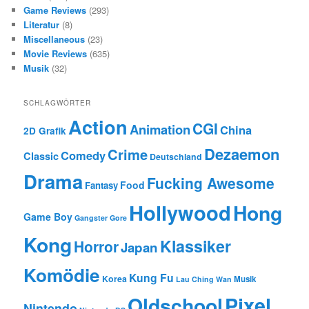
Game Reviews
(293)
Literatur
(8)
Miscellaneous
(23)
Movie Reviews
(635)
Musik
(32)
SCHLAGWÖRTER
Action
CGI
Animation
China
2D Grafik
Dezaemon
Crime
Comedy
Classic
Deutschland
Drama
Fucking Awesome
Food
Fantasy
Hollywood
Hong
Game Boy
Gangster
Gore
Kong
Klassiker
Horror
Japan
Komödie
Kung Fu
Korea
Musik
Lau Ching Wan
Oldschool
Pixel
Nintendo