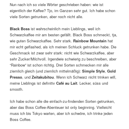
Nun nach ich so viele Wörter geschrieben haben: wie ist
eigentlich der Kaffee? Tjo, im Ganzen sehr gut. Ich habe schon
viele Sorten getrunken, aber noch nicht alle.
Black Boss
ist wahrscheinlich mein Lieblings, weil ich
Schwarzkaffee mir am besten gefällt. Black Boss schmeckt, tja,
wie guten Schwarzkaffee. Sehr stark.
Rainbow Mountain
hat
mir echt geflashed, als ich meinen Schluck getrunken habe. Die
Geschmack ist zwar sehr stark: nicht wie Schwarzkaffee, aber
sehr Zucker/Milchvoll. Irgendwie schwierig zu beschreiben, aber
“Rainbow” ist schon richtig. Drei Sorten schmecken mir alle
ziemlich gleich (und ziemlich mittelmäßig):
Simple Style
,
Gold
Presso
, und
Zeitakubitou
. Wenn ich Schwarz nicht trinken will,
meine Lieblings ist definitiv
Café au Lait
. Lecker, süss und
smooth.
Ich habe schon alle die einfach-zu-findenden Sorten getrunken,
aber das Boss Coffee-Abenteuer ist only beginning. Vielleicht
muss ich bis Tokyo warten, aber ich schwöre, ich trinke jeden
Boss Coffee.