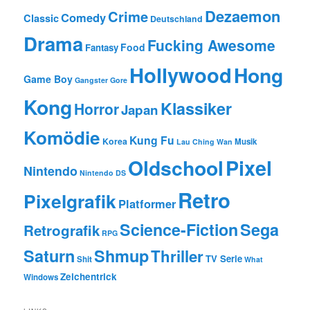
Dezaemon
Crime
Comedy
Classic
Deutschland
Drama
Fucking Awesome
Food
Fantasy
Hollywood
Hong
Game Boy
Gangster
Gore
Kong
Klassiker
Horror
Japan
Komödie
Kung Fu
Korea
Musik
Lau Ching Wan
Oldschool
Pixel
Nintendo
Nintendo DS
Retro
Pixelgrafik
Platformer
Science-Fiction
Sega
Retrografik
RPG
Saturn
Shmup
Thriller
TV Serie
Shit
What
Zeichentrick
Windows