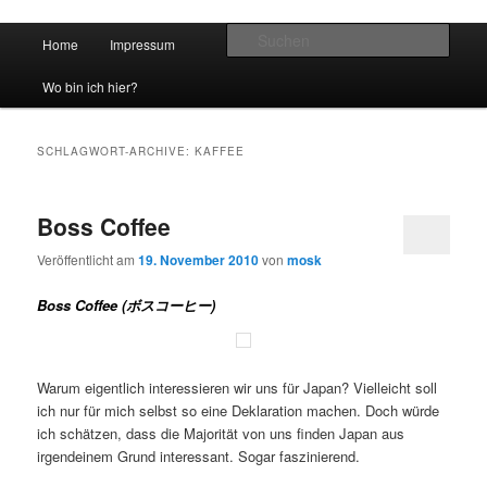
Hauptmenü
Such
Home
Impressum
Zum Inhalt wechseln
Zum sekundären Inhalt wechseln
vidgames.de
Wo bin ich hier?
SCHLAGWORT-ARCHIVE:
KAFFEE
Boss Coffee
Veröffentlicht am
19. November 2010
von
mosk
Boss Coffee (ボスコーヒー)
Warum eigentlich interessieren wir uns für Japan? Vielleicht soll
ich nur für mich selbst so eine Deklaration machen. Doch würde
ich schätzen, dass die Majorität von uns finden Japan aus
irgendeinem Grund interessant. Sogar faszinierend.