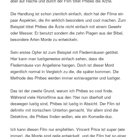
aber auf Rache und durch der Film tötet Phibes die Ärzte.
Die Handlung ist schon ziemlich einfach, doch hat der Filme ein
paar Aspekten, die ihn wirklich besonders und cool machen. Zum
Beispiel tötet Phibes die Ärzte nicht einfach mit einem Gewehr
oder Messer. Er benutzt sondern die zehn Plagen aus der Bibel,
besondere Arten Morde zu entwickeln.
Sein erstes Opfer ist zum Beispiel mit Fledermäusen getötet.
Hier kann man lustigerweise einfach sehen, dass die
Fledermäuse von Angelleine hangen. Doch ist dieser Mord
eigentlich normal in Vergleich zu die, die später kommen. Die
Methode des Phibes werden immer extravaganter und lustiger.
Das ist der zweite Grund, warum ich Phibes so cool finde.
Während viele Horrorfilme aus den 70er nun überholt und
deswegen lustig sind, Phibes ist lustig in Absicht. Der Film ist
definitiv mit ironischem Unterton gemacht. Vor allem sind die
Detektive, die Phibes finden wollen, wie ein Komedie-duo.
Ich kann diesen Film nur empfehlen. Vincent Price ist super (wie
immer), die Morde sind geile entwickelt, und der Film hat so einer