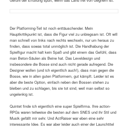
Gefühl der Erfüllung spürt, wenn das Land frei von Gegnern ist.
Der Platforming-Teil ist noch enttäuschender. Mein
Hauptkritikpunkt ist, dass die Figur viel zu unbiegsam ist. Oft will
man schnell von links nach rechts wechseln, nur um heraus zu
finden, dass sowas total unmöglich ist. Die Handhabung der
Spielfigur macht halt kein Spaß und gibt einem das Gefühl, dass
man Beton-Säulen als Beine hat. Das Leveldesign und
insbesondere die Bosse sind auch nicht gerade aufregend. Die
Designer wollen (und ich eigentlich auch!), dass man gegen die
Bosse, wie in allen guten Platformern, gut kämpft. Leider ist es
aber die beste Option, einfach neben den Bossen stehen zu
bleiben und zu schlagen, bis sie tot sind, weil man selbst so
ungelenkig ist.
Quintet finde ich eigentlich eine super Spielfirma. Ihre action-
RPGs waren teilweise die besten auf dem SNES und ihr Stil und
Musik gefällt mir sehr. Und ActRaiser war eben eine sehr
interessante Idee. Es war aber leider auch einer der Launchtitel