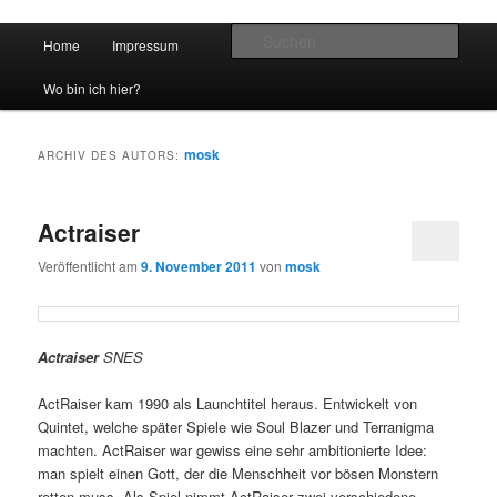
Hauptmenü
Such
Home
Impressum
Zum Inhalt wechseln
Zum sekundären Inhalt wechseln
vidgames.de
Wo bin ich hier?
mosk
ARCHIV DES AUTORS:
Actraiser
Veröffentlicht am
9. November 2011
von
mosk
Actraiser
SNES
ActRaiser kam 1990 als Launchtitel heraus. Entwickelt von
Quintet, welche später Spiele wie Soul Blazer und Terranigma
machten. ActRaiser war gewiss eine sehr ambitionierte Idee:
man spielt einen Gott, der die Menschheit vor bösen Monstern
retten muss. Als Spiel nimmt ActRaiser zwei verschiedene