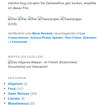
ziemlich klug und wenn Sie Zeitreisefilme gern kucken, empfehle
ich diesen Film.
(3.5/5)
Veröffentlicht unter
Movie Reviews
|
Verschlagwortet mit
Los
Cronocrimenes
,
Science-Fiction
,
Spanien
,
Time Crimes
,
Zeitreisen
|
1
Kommentar
WAPPEN DER EXZELLENZ
KATEGORIEN
Allgemein
(2)
Food
(147)
Game Reviews
(293)
Literatur
(8)
Miscellaneous
(23)