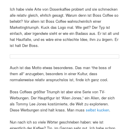
Ich habe viele Arte von Dosenkaffee probiert und sie schmecken
alle relativ gleich, ehrlich gesagt. Warum denn ist Boss Coffee so
beliebt? Vor allem ist Boss Coffee wahrscheinlich einer
Marketingtriumph. Kuck das Logo mal. Wie geil? Der Typ ist
einfach, aber irgendwie sieht er wie ein Badass aus. Er ist alt und
hat Hautfalte, und es wäre eine schlechte Idee, ihm zu ärgern. Er
ist halt Der Boss.
Auch ist das Motto etwas besonderes. Das man “the boss of
them all” anzugeben, besonders in einer Kultur, dass
normalerweise relativ anspruchslos ist, finde ich ganz cool.
Boss Coffees größter Triumph ist aber eine Serie von TV-
Werbungen. Der Hauptfigur ist “Alien Jones,” ein Alien, der sich
als Tommy Lee Jones kostümierte, die Welt zu explorieren.
Diese Werbungen sind halt krass. Man muss
selbst kucken
.
Nun nach ich so viele Wörter geschrieben haben: wie ist
eigentlich der Kaffee? Tjo, im Ganzen sehr gut. Ich habe schon