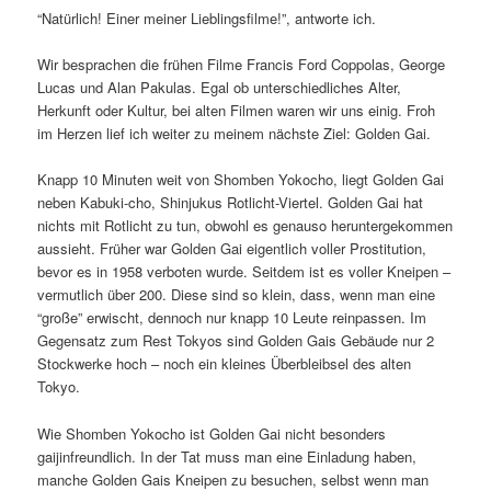
“Natürlich! Einer meiner Lieblingsfilme!”, antworte ich.
Wir besprachen die frühen Filme Francis Ford Coppolas, George
Lucas und Alan Pakulas. Egal ob unterschiedliches Alter,
Herkunft oder Kultur, bei alten Filmen waren wir uns einig. Froh
im Herzen lief ich weiter zu meinem nächste Ziel: Golden Gai.
Knapp 10 Minuten weit von Shomben Yokocho, liegt Golden Gai
neben Kabuki-cho, Shinjukus Rotlicht-Viertel. Golden Gai hat
nichts mit Rotlicht zu tun, obwohl es genauso heruntergekommen
aussieht. Früher war Golden Gai eigentlich voller Prostitution,
bevor es in 1958 verboten wurde. Seitdem ist es voller Kneipen –
vermutlich über 200. Diese sind so klein, dass, wenn man eine
“große” erwischt, dennoch nur knapp 10 Leute reinpassen. Im
Gegensatz zum Rest Tokyos sind Golden Gais Gebäude nur 2
Stockwerke hoch – noch ein kleines Überbleibsel des alten
Tokyo.
Wie Shomben Yokocho ist Golden Gai nicht besonders
gaijinfreundlich. In der Tat muss man eine Einladung haben,
manche Golden Gais Kneipen zu besuchen, selbst wenn man