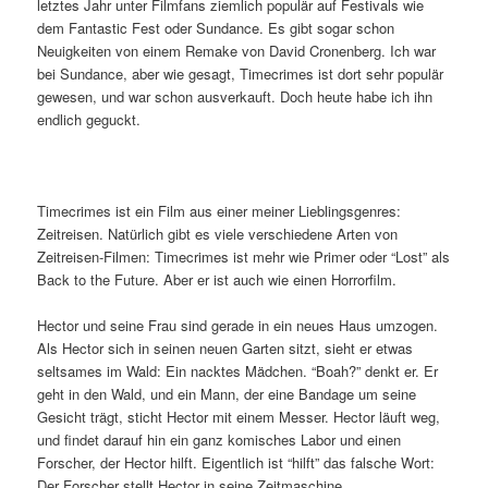
letztes Jahr unter Filmfans ziemlich populär auf Festivals wie
dem Fantastic Fest oder Sundance. Es gibt sogar schon
Neuigkeiten von einem Remake von David Cronenberg. Ich war
bei Sundance, aber wie gesagt, Timecrimes ist dort sehr populär
gewesen, und war schon ausverkauft. Doch heute habe ich ihn
endlich geguckt.
Timecrimes ist ein Film aus einer meiner Lieblingsgenres:
Zeitreisen. Natürlich gibt es viele verschiedene Arten von
Zeitreisen-Filmen: Timecrimes ist mehr wie Primer oder “Lost” als
Back to the Future. Aber er ist auch wie einen Horrorfilm.
Hector und seine Frau sind gerade in ein neues Haus umzogen.
Als Hector sich in seinen neuen Garten sitzt, sieht er etwas
seltsames im Wald: Ein nacktes Mädchen. “Boah?” denkt er. Er
geht in den Wald, und ein Mann, der eine Bandage um seine
Gesicht trägt, sticht Hector mit einem Messer. Hector läuft weg,
und findet darauf hin ein ganz komisches Labor und einen
Forscher, der Hector hilft. Eigentlich ist “hilft” das falsche Wort:
Der Forscher stellt Hector in seine Zeitmaschine.