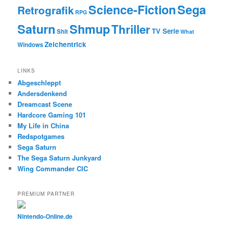
Science-Fiction
Sega
Retrografik
RPG
Saturn
Shmup
Thriller
TV Serie
Shit
What
Zeichentrick
Windows
LINKS
Abgeschleppt
Andersdenkend
Dreamcast Scene
Hardcore Gaming 101
My Life in China
Redspotgames
Sega Saturn
The Sega Saturn Junkyard
Wing Commander CIC
PREMIUM PARTNER
Nintendo-Online.de