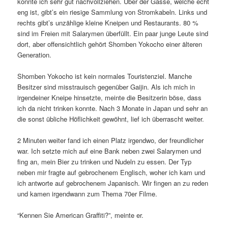
konnte ich sehr gut nachvollziehen. Über der Gasse, welche echt
eng ist, gibt’s ein riesige Sammlung von Stromkabeln. Links und
rechts gibt’s unzählige kleine Kneipen und Restaurants. 80 %
sind im Freien mit Salarymen überfüllt. Ein paar junge Leute sind
dort, aber offensichtlich gehört Shomben Yokocho einer älteren
Generation.
Shomben Yokocho ist kein normales Touristenziel. Manche
Besitzer sind misstrauisch gegenüber Gaijin. Als ich mich in
irgendeiner Kneipe hinsetzte, meinte die Besitzerin böse, dass
ich da nicht trinken konnte. Nach 3 Monate in Japan und sehr an
die sonst übliche Höflichkeit gewöhnt, lief ich überrascht weiter.
2 Minuten weiter fand ich einen Platz irgendwo, der freundlicher
war. Ich setzte mich auf eine Bank neben zwei Salarymen und
fing an, mein Bier zu trinken und Nudeln zu essen. Der Typ
neben mir fragte auf gebrochenem Englisch, woher ich kam und
ich antworte auf gebrochenem Japanisch. Wir fingen an zu reden
und kamen irgendwann zum Thema 70er Filme.
“Kennen Sie American Graffiti?”, meinte er.