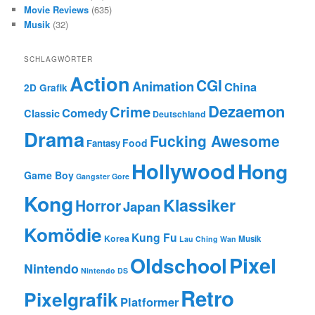
Movie Reviews
(635)
Musik
(32)
SCHLAGWÖRTER
Action
CGI
Animation
China
2D Grafik
Dezaemon
Crime
Comedy
Classic
Deutschland
Drama
Fucking Awesome
Food
Fantasy
Hollywood
Hong
Game Boy
Gangster
Gore
Kong
Klassiker
Horror
Japan
Komödie
Kung Fu
Korea
Musik
Lau Ching Wan
Oldschool
Pixel
Nintendo
Nintendo DS
Retro
Pixelgrafik
Platformer