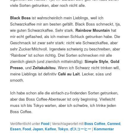
viele Sorten getrunken, aber noch nicht alle.
Black Boss
ist wahrscheinlich mein Lieblings, weil ich
Schwarzkaffee mir am besten gefällt. Black Boss schmeckt, tja,
wie guten Schwarzkaffee. Sehr stark.
Rainbow Mountain
hat
mir echt geflashed, als ich meinen Schluck getrunken habe. Die
Geschmack ist zwar sehr stark: nicht wie Schwarzkaffee, aber
sehr Zucker/Milchvoll. Irgendwie schwierig zu beschreiben, aber
“Rainbow” ist schon richtig. Drei Sorten schmecken mir alle
ziemlich gleich (und ziemlich mittelmäßig):
Simple Style
,
Gold
Presso
, und
Zeitakubitou
. Wenn ich Schwarz nicht trinken will,
meine Lieblings ist definitiv
Café au Lait
. Lecker, süss und
smooth.
Ich habe schon alle die einfach-zu-findenden Sorten getrunken,
aber das Boss Coffee-Abenteuer ist only beginning. Vielleicht
muss ich bis Tokyo warten, aber ich schwöre, ich trinke jeden
Boss Coffee.
Veröffentlicht unter
Food
|
Verschlagwortet mit
Boss Coffee
,
Canned
,
Essen
,
Food
,
Japan
,
Kaffee
,
Tokyo
,
ボスコーヒー
|
Kommentar