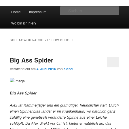
Hauptmenü
Such
Home
Impressum
Zum Inhalt wechseln
Zum sekundären Inhalt wechseln
vidgames.de
Wo bin ich hier?
SCHLAGWORT-ARCHIVE:
LOW BUDGET
Big Ass Spider
Veröffentlicht am
4. Juni 2016
von
elend
Big Ass Spider
Alex ist Kammerjäger und ein gutmütiger, freundlicher Kerl. Durch
einen Spinnenbiss landet er im Krankenhaus, wo natürlich ganz
zufällig eine genetisch veränderte Spinne aus einer Leiche
schlüpft. Da Alex direkt vor Ort ist, bietet er natürlich an, das