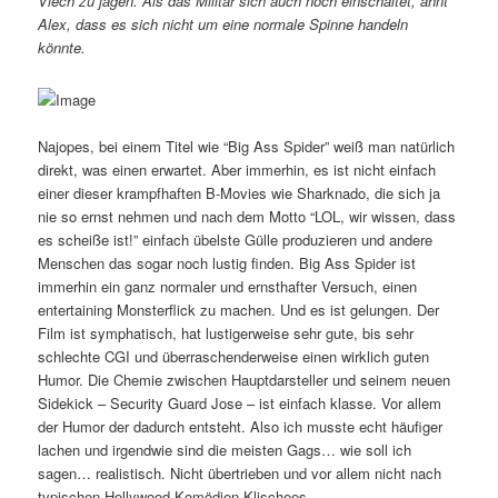
Viech zu jagen. Als das Militär sich auch noch einschaltet, ahnt
Alex, dass es sich nicht um eine normale Spinne handeln
könnte.
Najopes, bei einem Titel wie “Big Ass Spider” weiß man natürlich
direkt, was einen erwartet. Aber immerhin, es ist nicht einfach
einer dieser krampfhaften B-Movies wie Sharknado, die sich ja
nie so ernst nehmen und nach dem Motto “LOL, wir wissen, dass
es scheiße ist!” einfach übelste Gülle produzieren und andere
Menschen das sogar noch lustig finden. Big Ass Spider ist
immerhin ein ganz normaler und ernsthafter Versuch, einen
entertaining Monsterflick zu machen. Und es ist gelungen. Der
Film ist symphatisch, hat lustigerweise sehr gute, bis sehr
schlechte CGI und überraschenderweise einen wirklich guten
Humor. Die Chemie zwischen Hauptdarsteller und seinem neuen
Sidekick – Security Guard Jose – ist einfach klasse. Vor allem
der Humor der dadurch entsteht. Also ich musste echt häufiger
lachen und irgendwie sind die meisten Gags… wie soll ich
sagen… realistisch. Nicht übertrieben und vor allem nicht nach
typischen Hollywood-Komödien Klischees.