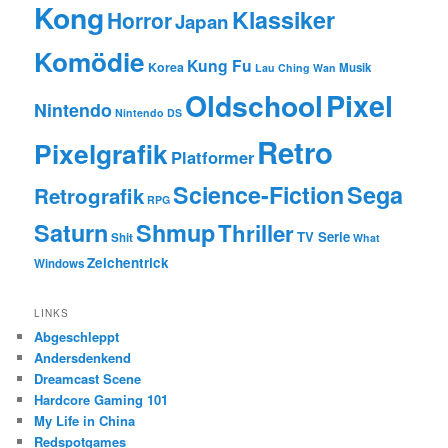
Kong
Klassiker
Horror
Japan
Komödie
Kung Fu
Korea
Musik
Lau Ching Wan
Oldschool
Pixel
Nintendo
Nintendo DS
Retro
Pixelgrafik
Platformer
Science-Fiction
Sega
Retrografik
RPG
Saturn
Shmup
Thriller
TV Serie
Shit
What
Zeichentrick
Windows
LINKS
Abgeschleppt
Andersdenkend
Dreamcast Scene
Hardcore Gaming 101
My Life in China
Redspotgames