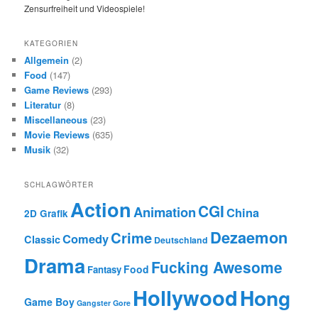
KATEGORIEN
Allgemein
(2)
Food
(147)
Game Reviews
(293)
Literatur
(8)
Miscellaneous
(23)
Movie Reviews
(635)
Musik
(32)
SCHLAGWÖRTER
Action
CGI
Animation
China
2D Grafik
Dezaemon
Crime
Comedy
Classic
Deutschland
Drama
Fucking Awesome
Food
Fantasy
Hollywood
Hong
Game Boy
Gangster
Gore