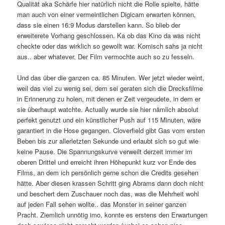
Qualität aka Schärfe hier natürlich nicht die Rolle spielte, hätte
man auch von einer vermeintlichen Digicam erwarten können,
dass sie einen 16:9 Modus darstellen kann. So blieb der
erweiterete Vorhang geschlossen. Ka ob das Kino da was nicht
checkte oder das wirklich so gewollt war. Komisch sahs ja nicht
aus.. aber whatever. Der Film vermochte auch so zu fesseln.
Und das über die ganzen ca. 85 Minuten. Wer jetzt wieder weint,
weil das viel zu wenig sei, dem sei geraten sich die Drecksfilme
in Erinnerung zu holen, mit denen er Zeit vergeudete, in dem er
sie überhaupt watchte. Actually wurde sie hier nämlich absolut
perfekt genutzt und ein künstlicher Push auf 115 Minuten, wäre
garantiert in die Hose gegangen. Cloverfield gibt Gas vom ersten
Beben bis zur allerletzten Sekunde und erlaubt sich so gut wie
keine Pause. Die Spannungskurve verweilt derzeit immer im
oberen Drittel und erreicht ihren Höhepunkt kurz vor Ende des
Films, an dem ich persönlich gerne schon die Credits gesehen
hätte. Aber diesen krassen Schritt ging Abrams dann doch nicht
und beschert dem Zuschauer noch das, was die Mehrheit wohl
auf jeden Fall sehen wollte.. das Monster in seiner ganzen
Pracht. Ziemlich unnötig imo, konnte es erstens den Erwartungen