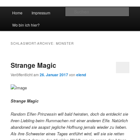
Hauptmenü
Such
Home
Impressum
Zum Inhalt wechseln
Zum sekundären Inhalt wechseln
vidgames.de
Wo bin ich hier?
SCHLAGWORT-ARCHIVE:
MONSTER
Strange Magic
Veröffentlicht am
26. Januar 2017
von
elend
Strange Magic
Random Elfen Prinzessin will bald heiraten, doch da entdeckt sie
ihren Liebling beim Rummachen mit einer anderen Elfe. Natürlich
abandoned sie asapst jegliche Hoffnung jemals wieder zu lieben.
Als ihre Schwester eines Tages entführt wird, will sie sie retten