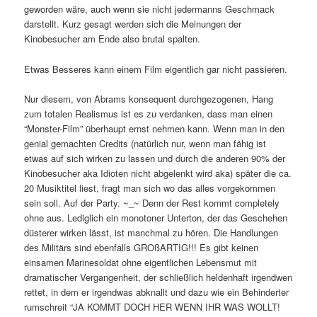
geworden wäre, auch wenn sie nicht jedermanns Geschmack
darstellt. Kurz gesagt werden sich die Meinungen der
Kinobesucher am Ende also brutal spalten.
Etwas Besseres kann einem Film eigentlich gar nicht passieren.
Nur diesem, von Abrams konsequent durchgezogenen, Hang
zum totalen Realismus ist es zu verdanken, dass man einen
“Monster-Film” überhaupt ernst nehmen kann. Wenn man in den
genial gemachten Credits (natürlich nur, wenn man fähig ist
etwas auf sich wirken zu lassen und durch die anderen 90% der
Kinobesucher aka Idioten nicht abgelenkt wird aka) später die ca.
20 Musiktitel liest, fragt man sich wo das alles vorgekommen
sein soll. Auf der Party. ~_~ Denn der Rest kommt completely
ohne aus. Lediglich ein monotoner Unterton, der das Geschehen
düsterer wirken lässt, ist manchmal zu hören. Die Handlungen
des Militärs sind ebenfalls GROßARTIG!!! Es gibt keinen
einsamen Marinesoldat ohne eigentlichen Lebensmut mit
dramatischer Vergangenheit, der schließlich heldenhaft irgendwen
rettet, in dem er irgendwas abknallt und dazu wie ein Behinderter
rumschreit “JA KOMMT DOCH HER WENN IHR WAS WOLLT!