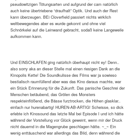
pseudowitzigen Tötungsarten und aufgrund der cam natürlich
auch keine übertriebene “draufhalt” Optik. Und auch der Rest
kann überzeugen. BEi Cloverfield passiert nichts wirklich
weltbewegendes aber es wurde gekonnt und ohne viel
Schnörkelei auf die Leinwand gebracht, sodaß keine Langeweile
aufkommen kann.
Und EINSCHLAFEN ging natürlich überhaupt nicht ey! Denn..
also sorry aka an dieser Stelle mal einen riesigen Dank an die
Kinopolis Kette! Die Soundkulisse des Films war ja sowieso
bestialisch raumfüllend aber was das Kino daraus machte, war
ein Stück Erinnerung für die Zukunft. Das panische Geschrei der
Menschen betäubend, das Grölen des Monsters
respekteinflößend, die Bässe furztrocken, die Höhen glasklar..
einfach nur hurenabartig! HUREN-AB-ARTIG! Scheisse, so dick
erlebte ich Kinosound das letzte Mal bei Episode I und ich hätte
während der Vorstellung vor Glück geweint, wenn mir der Druck
nicht dauernd in die Magengrube geschlagen hätte. ~_~ Ein
wenig enttäuschend war allerdings das Bild, denn während die