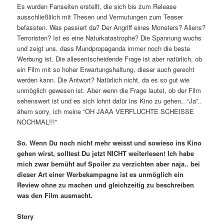
Es wurden Fanseiten erstellt, die sich bis zum Release
ausschließlilch mit Thesen und Vermutungen zum Teaser
befassten. Was passiert da? Der Angriff eines Monsters? Aliens?
Terroristen? Ist es eine Naturkatastrophe? Die Spannung wuchs
und zeigt uns, dass Mundpropaganda immer noch die beste
Werbung ist. Die allesentscheidende Frage ist aber natürlich, ob
ein Film mit so hoher Erwartungshaltung, dieser auch gerecht
werden kann. Die Antwort? Natürlich nicht, da es so gut wie
unmöglich gewesen ist. Aber wenn die Frage lautet, ob der Film
sehenswert ist und es sich lohnt dafür ins Kino zu gehen.. “Ja”..
ähem sorry, ich meine “OH JAAA VERFLUCHTE SCHEISSE
NOCHMAL!!!”
So. Wenn Du noch nicht mehr weisst und sowieso ins Kino
gehen wirst, solltest Du jetzt NICHT weiterlesen! Ich habe
mich zwar bemüht auf Spoiler zu verzichten aber naja.. bei
dieser Art einer Werbekampagne ist es unmöglich ein
Review ohne zu machen und gleichzeitig zu beschreiben
was den Film ausmacht.
Story