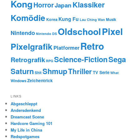
Kong
Klassiker
Horror
Japan
Komödie
Kung Fu
Korea
Musik
Lau Ching Wan
Oldschool
Pixel
Nintendo
Nintendo DS
Retro
Pixelgrafik
Platformer
Science-Fiction
Sega
Retrografik
RPG
Saturn
Shmup
Thriller
TV Serie
Shit
What
Zeichentrick
Windows
LINKS
Abgeschleppt
Andersdenkend
Dreamcast Scene
Hardcore Gaming 101
My Life in China
Redspotgames