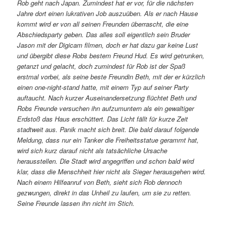
Rob geht nach Japan. Zumindest hat er vor, für die nächsten
Jahre dort einen lukrativen Job auszuüben. Als er nach Hause
kommt wird er von all seinen Freunden überrascht, die eine
Abschiedsparty geben. Das alles soll eigentlich sein Bruder
Jason mit der Digicam filmen, doch er hat dazu gar keine Lust
und übergibt diese Robs bestem Freund Hud. Es wird getrunken,
getanzt und gelacht, doch zumindest für Rob ist der Spaß
erstmal vorbei, als seine beste Freundin Beth, mit der er kürzlich
einen one-night-stand hatte, mit einem Typ auf seiner Party
auftaucht. Nach kurzer Auseinandersetzung flüchtet Beth und
Robs Freunde versuchen ihn aufzumuntern als ein gewaltiger
Erdstoß das Haus erschüttert. Das Licht fällt für kurze Zeit
stadtweit aus. Panik macht sich breit. Die bald darauf folgende
Meldung, dass nur ein Tanker die Freiheitsstatue gerammt hat,
wird sich kurz darauf nicht als tatsächliche Ursache
herausstellen. Die Stadt wird angegriffen und schon bald wird
klar, dass die Menschheit hier nicht als Sieger herausgehen wird.
Nach einem Hilfeanruf von Beth, sieht sich Rob dennoch
gezwungen, direkt in das Unheil zu laufen, um sie zu retten.
Seine Freunde lassen ihn nicht im Stich.