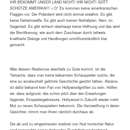
IHR BEKOMMT UNSER LAND NICHT! IHR NICHT! GOTT
SCHÜTZE AMERIKA!!! >:O” Es kommen keine amerikanischen
Flaggen vor. Der Präsident wird nicht einmal erwähnt. Es gibt
keine Geheimwaffe. Es gibt auch keinen Notfallplan. Nein, im
Gegenteil. Es gibt einfach überhaupt keine Hoffnung und das wird
der Bevölkerung, wie auch dem Zuschauer durch teilweis
knallharte Dialoge und Handlungen unmißverständlich klar
gemacht.
Was diesem Realismus ebenfalls zu Gute kommt, ist die
Tatsache, dass man keine bekannten Schauspieler nutzte, die
eine so amateurhaft gefilmte Geschichte gestört hätten. Abrams
ist dafür bekannt kein Fan von Hollywoodgrößen zu sein. Hoffen
wir, dass aufgrund, des schon jetzt über den Erwartungen
liegende, Einspielergebnisses, Hollywood in Zukunft wieder mehr
Mut zu neuen Schauspielern bekommt. Die Verzweiflung in deren
Gesichter, nimmt man ihnen nämlich durchaus ab.
Die ab und zu eingestreuten oneliner von Hud ironischer Natur
sind angesichts seiner drohenden Durchdrehung bestimmt