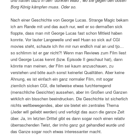
und flattert dazu in den “dunklen Wald”, wo sie gegen den bösen
Borg König kämpfen muss. Oder so.
Nach einer Geschichte von George Lucas. Strange Magic bekam
ich am Rande mit und das auch nur, weil er so dermaßen sick
floppte, dass man mit George Lucas fast schon Mitleid haben
konnte. Vor lauter Langeweile und weil Huan so sick auf CGI
movies steht, schaute ich ihn mir nun endlich mal an und tjo…
so schlimm ist er gar nicht?! Wenn man Reviews zum Film liest
und George Lucas kennt (bzw. Episode II geschaut hat), dann
könnte man meinen, der Film sei kaum anzuschauen, zu
verstehen und böte auch sonst keinerlei Qualitäten. Aber keine
Ahnung, es ist einfach ein ganz normaler Film, mit sogar
ziemlich sicken CGI, die teilweise etwas furchterregend
(menschliche Gesichter) aussehen, aber im Großen und Ganzen
wirklich ein bisschen beeindrucken. Die Geschichte ist sicherlich
nichts weltbewegendes, aber sie bietet ein zentrales Thema
(Jeder will geliebt werden) und verfolgt das aucn die ganze Zeit
über. Ja, im letzten Drittel gibt es dann sogar noch einen relativ
überraschenden Twist, der imho ganz gut gehandled wurde und
das Ganze sogar noch etwas interessanter macht.