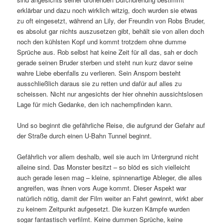
erklärbar und dazu noch wirklich witzig, doch wurden sie etwas
zu oft eingesetzt, während an Lily, der Freundin von Robs Bruder,
es absolut gar nichts auszusetzen gibt, behält sie von allen doch
noch den kühlsten Kopf und kommt trotzdem ohne dumme
Sprüche aus. Rob selbst hat keine Zeit für all das, sah er doch
gerade seinen Bruder sterben und steht nun kurz davor seine
wahre Liebe ebenfalls zu verlieren. Sein Ansporn besteht
ausschließlich daraus sie zu retten und dafür auf alles zu
scheissen. Nicht nur angesichts der hier ohnehin aussichtslosen
Lage für mich Gedanke, den ich nachempfinden kann.
Und so beginnt die gefährliche Reise, die aufgrund der Gefahr auf
der Straße durch einen U-Bahn Tunnel beginnt.
Gefährlich vor allem deshalb, weil sie auch im Untergrund nicht
alleine sind. Das Monster besitzt – so blöd es sich vielleicht
auch gerade lesen mag – kleine, spinnenartige Ableger, die alles
angreifen, was ihnen vors Auge kommt. Dieser Aspekt war
natürlich nötig, damit der Film weiter an Fahrt gewinnt, wirkt aber
zu keinem Zeitpunkt aufgesetzt. Die kurzen Kämpfe wurden
sogar fantastisch verfilmt. Keine dummen Sprüche, keine