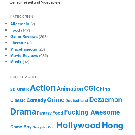
KATEGORIEN
Allgemein
(2)
Food
(147)
Game Reviews
(293)
Literatur
(8)
Miscellaneous
(23)
Movie Reviews
(635)
Musik
(32)
SCHLAGWÖRTER
Action
CGI
Animation
China
2D Grafik
Dezaemon
Crime
Comedy
Classic
Deutschland
Drama
Fucking Awesome
Food
Fantasy
Hollywood
Hong
Game Boy
Gangster
Gore