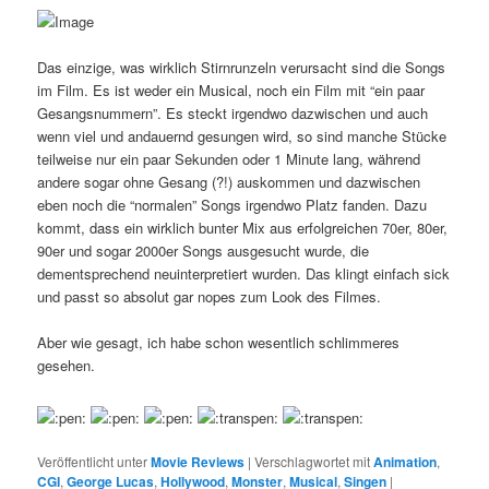
Das einzige, was wirklich Stirnrunzeln verursacht sind die Songs
im Film. Es ist weder ein Musical, noch ein Film mit “ein paar
Gesangsnummern”. Es steckt irgendwo dazwischen und auch
wenn viel und andauernd gesungen wird, so sind manche Stücke
teilweise nur ein paar Sekunden oder 1 Minute lang, während
andere sogar ohne Gesang (?!) auskommen und dazwischen
eben noch die “normalen” Songs irgendwo Platz fanden. Dazu
kommt, dass ein wirklich bunter Mix aus erfolgreichen 70er, 80er,
90er und sogar 2000er Songs ausgesucht wurde, die
dementsprechend neuinterpretiert wurden. Das klingt einfach sick
und passt so absolut gar nopes zum Look des Filmes.
Aber wie gesagt, ich habe schon wesentlich schlimmeres
gesehen.
Veröffentlicht unter
Movie Reviews
|
Verschlagwortet mit
Animation
,
CGI
,
George Lucas
,
Hollywood
,
Monster
,
Musical
,
Singen
|