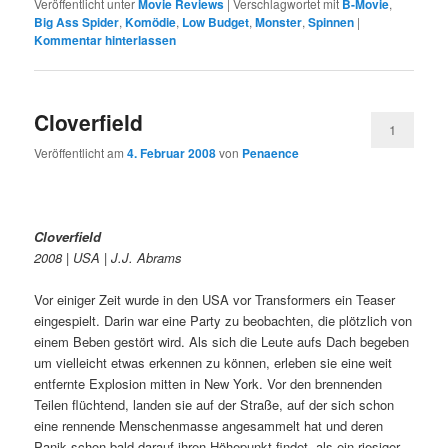
Veröffentlicht unter
Movie Reviews
|
Verschlagwortet mit
B-Movie
,
Big Ass Spider
,
Komödie
,
Low Budget
,
Monster
,
Spinnen
|
Kommentar hinterlassen
Cloverfield
1
Veröffentlicht am
4. Februar 2008
von
Penaence
Cloverfield
2008 | USA | J.J. Abrams
Vor einiger Zeit wurde in den USA vor Transformers ein Teaser
eingespielt. Darin war eine Party zu beobachten, die plötzlich von
einem Beben gestört wird. Als sich die Leute aufs Dach begeben
um vielleicht etwas erkennen zu können, erleben sie eine weit
entfernte Explosion mitten in New York. Vor den brennenden
Teilen flüchtend, landen sie auf der Straße, auf der sich schon
eine rennende Menschenmasse angesammelt hat und deren
Panik schon bald darauf ihren Höhepunkt findet, als ein riesiger