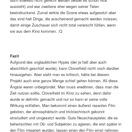
doch sowieso nicht gerecht werden (wobei es schon nice
aussieht) und war zweitens eher wegen seiner Taten
beeindruckend. Zumal wirkte die Szene etwas aufgesetzt aber
das sind halt Dinge, die anscheinend gemacht werden müssen,
damit einige Zuschauer sich nicht total verarscht fühlen, wenn
sie aus dem Kino kommen. :Q
Fazit
Aufgrund des unglaublichen Hypes (der ja halt aber auch
absichtlich geschürt wurde), kann Cloverfield nicht noch darüber
hinausgehen. Aber sieht man es kritisch, hätte bei diesem
Projekt auch eine ganze Menge schief gehen können. All diese
Ängste waren unbegründet. Man muss erwähnen, dass man die
Zeit nutzen sollte, Cloverfield im Kino zu sehen, denn dafür
wurde er definitiv gemacht und nur so kann er seine volle
Wirkung entfalten. Man bekommt einen äußerst rasanten Film
geboten, der atmosphärisch und tricktechnisch gekonnt
einstudiert und umgesetzt wurde. Gute Neuschauspieler, die es
beherrschten mit Ob- und Subjekten zu agieren, die erst später in
den Film integriert wurden, lassen einen den Film ernst nehmen.