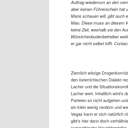
Auftrag wiederrum an den ver
aber keinen Führerschein hat u
Mans schauen will, gibt auch 
Mao. Diese muss an diesem Wo
keine Zeit, weshalb sie den Au
Würstchenbudenbetreiber weiter
er gar nicht selbst kifft. Conta
Ziemlich witzige Drogenkomödi
den österrichischen Dialekt rec
Lacher und die Situationskomi
Lacher wert. Inhaltlich wird’s
Parteien so nicht aufgehen un
ein klein wenig random und wei
Vegas kann er sich natürlich 
gibt’s hier dann doch verhältn
sympathische Hauptdarsteller.