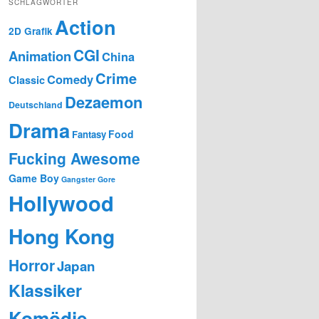
SCHLAGWÖRTER
Action
2D Grafik
CGI
Animation
China
Crime
Comedy
Classic
Dezaemon
Deutschland
Drama
Food
Fantasy
Fucking Awesome
Game Boy
Gangster
Gore
Hollywood
Hong Kong
Horror
Japan
Klassiker
Komödie