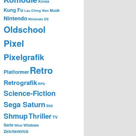
Korea
Kung Fu
Musik
Lau Ching Wan
Nintendo
Nintendo DS
Oldschool
Pixel
Pixelgrafik
Retro
Platformer
Retrografik
RPG
Science-Fiction
Sega Saturn
Shit
Shmup
Thriller
TV
Serie
Windows
What
Zeichentrick