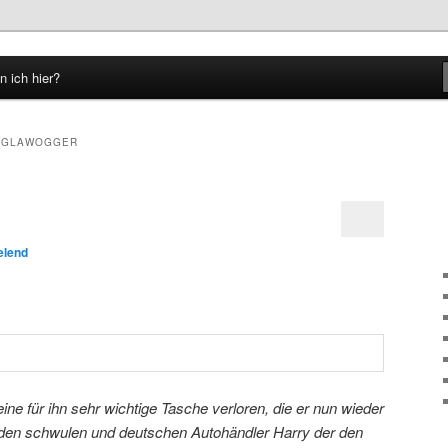
n ich hier?
hseln
 GLAWOGGER
elend
ne für ihn sehr wichtige Tasche verloren, die er nun wieder
ür den schwulen und deutschen Autohändler Harry der den