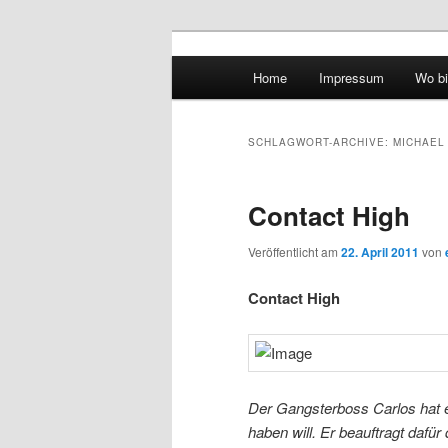
Hauptmenü
Home
Impressum
Wo bi
Zum Inhalt wechseln
Zum sekundären Inhalt wec
vidgames.de
SCHLAGWORT-ARCHIVE:
MICHAEL
Contact High
Veröffentlicht am
22. April 2011
von
Contact High
Der Gangsterboss Carlos hat ei
haben will. Er beauftragt daf