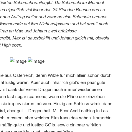
rückten Schorschi weitergibt. Da Schorschi im Moment
nd eigentlich viel lieber das 24 Stunden Rennen von Le
er den Auftrag weiter und zwar an eine Bekannte namens
chenende auf ihre Nicht aufpassen und hat somit auch
ftrag an Max und Johann zwei erfolglose
gibt. Max ist dauerbekifft und Johann gleich mit, obwohl
ct High eben.
e aus Österreich, deren Witze für mich allein schon durch
ht lustig waren. Aber auch inhaltlich gibt’s ein paar gute
k ist dank der vielen Drogen auch immer wieder einen
 dann fast sogar spannend, wenn die Pläne der einzelnen
d sie improvisieren müssen. Einzig am Schluss wird’s dann
rd, aber gut… Drogen halt. Mit Fear And Loathing In Las
nicht messen, aber welcher Film kann das schon. Immerhin
ismäßig gute und lustige CGIs, sowie ein paar wirklich
 Allen voran Max und Johann natürlich.