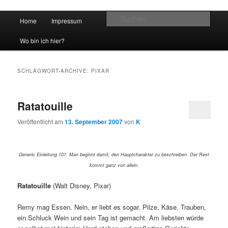
Hauptmenü
Such
Home
Impressum
Zum Inhalt wechseln
Zum sekundären Inhalt wechseln
vidgames.de
Wo bin ich hier?
SCHLAGWORT-ARCHIVE:
PIXAR
Ratatouille
Veröffentlicht am
13. September 2007
von
K
Generic Einleitung 101: Man beginnt damit, den Hauptcharakter zu beschreiben. Der Rest
kommt ganz von allein.
Ratatouille
(Walt Disney, Pixar)
Remy mag Essen. Nein, er liebt es sogar. Pilze, Käse, Trauben,
ein Schluck Wein und sein Tag ist gemacht. Am liebsten würde