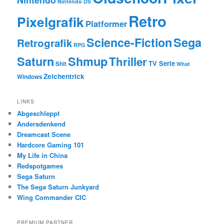
Nintendo DS
Retro
Pixelgrafik
Platformer
Science-Fiction
Sega
Retrografik
RPG
Saturn
Shmup
Thriller
TV Serie
Shit
What
Zeichentrick
Windows
LINKS
Abgeschleppt
Andersdenkend
Dreamcast Scene
Hardcore Gaming 101
My Life in China
Redspotgames
Sega Saturn
The Sega Saturn Junkyard
Wing Commander CIC
PREMIUM PARTNER