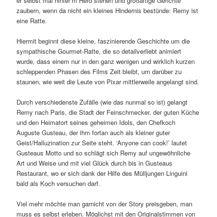
er selbst mal hinter’m Herd stehen und großartige Gerichte
zaubern, wenn da nicht ein kleines Hindernis bestünde: Remy ist
eine Ratte.
Hiermit beginnt diese kleine, faszinierende Geschichte um die
sympathische Gourmet-Ratte, die so detailverliebt animiert
wurde, dass einem nur in den ganz wenigen und wirklich kurzen
schleppenden Phasen des Films Zeit bleibt, um darüber zu
staunen, wie weit die Leute von Pixar mittlerweile angelangt sind.
Durch verschiedenste Zufälle (wie das nunmal so ist) gelangt
Remy nach Paris, die Stadt der Feinschmecker, der guten Küche
und den Heimatort seines geheimen Idols, den Chefkoch
Auguste Gusteau, der ihm fortan auch als kleiner guter
Geist/Halluzination zur Seite steht. ‘Anyone can cook!’ lautet
Gusteaus Motto und so schlägt sich Remy auf ungewöhnliche
Art und Weise und mit viel Glück durch bis in Gusteaus
Restaurant, wo er sich dank der Hilfe des Mülljungen Linguini
bald als Koch versuchen darf.
Viel mehr möchte man garnicht von der Story preisgeben, man
muss es selbst erleben. Möglichst mit den Originalstimmen von