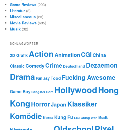
Game Reviews
(293)
Literatur
(8)
Miscellaneous
(23)
Movie Reviews
(635)
Musik
(32)
SCHLAGWÖRTER
Action
CGI
Animation
China
2D Grafik
Dezaemon
Crime
Comedy
Classic
Deutschland
Drama
Fucking Awesome
Food
Fantasy
Hollywood
Hong
Game Boy
Gangster
Gore
Kong
Klassiker
Horror
Japan
Komödie
Kung Fu
Korea
Musik
Lau Ching Wan
Oldschool
Pixel
Nintendo