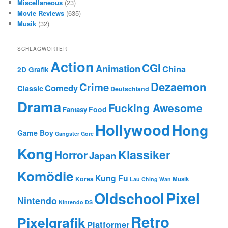
Miscellaneous
(23)
Movie Reviews
(635)
Musik
(32)
SCHLAGWÖRTER
Action
CGI
Animation
China
2D Grafik
Dezaemon
Crime
Comedy
Classic
Deutschland
Drama
Fucking Awesome
Food
Fantasy
Hollywood
Hong
Game Boy
Gangster
Gore
Kong
Klassiker
Horror
Japan
Komödie
Kung Fu
Korea
Musik
Lau Ching Wan
Oldschool
Pixel
Nintendo
Nintendo DS
Retro
Pixelgrafik
Platformer