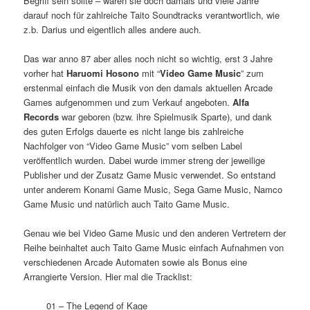
Begriff sein sollte – waren sie doch damals und viele Jahre
darauf noch für zahlreiche Taito Soundtracks verantwortlich, wie
z.b. Darius und eigentlich alles andere auch.
Das war anno 87 aber alles noch nicht so wichtig, erst 3 Jahre
vorher hat
Haruomi Hosono
mit “
Video Game Music
” zum
erstenmal einfach die Musik von den damals aktuellen Arcade
Games aufgenommen und zum Verkauf angeboten.
Alfa
Records
war geboren (bzw. ihre Spielmusik Sparte), und dank
des guten Erfolgs dauerte es nicht lange bis zahlreiche
Nachfolger von “Video Game Music” vom selben Label
veröffentlich wurden. Dabei wurde immer streng der jeweilige
Publisher und der Zusatz Game Music verwendet. So entstand
unter anderem Konami Game Music, Sega Game Music, Namco
Game Music und natürlich auch Taito Game Music.
Genau wie bei Video Game Music und den anderen Vertretern der
Reihe beinhaltet auch Taito Game Music einfach Aufnahmen von
verschiedenen Arcade Automaten sowie als Bonus eine
Arrangierte Version. Hier mal die Tracklist:
01 – The Legend of Kage