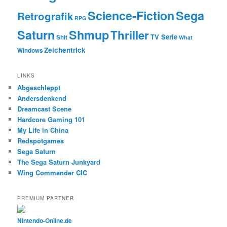
Science-Fiction
Sega
Retrografik
RPG
Saturn
Shmup
Thriller
TV Serie
Shit
What
Zeichentrick
Windows
LINKS
Abgeschleppt
Andersdenkend
Dreamcast Scene
Hardcore Gaming 101
My Life in China
Redspotgames
Sega Saturn
The Sega Saturn Junkyard
Wing Commander CIC
PREMIUM PARTNER
Nintendo-Online.de