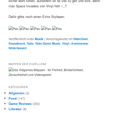
sicher wohl fühlen, außerdem ist es viel zu geil und sick, wenn
man Space Invaders von Vinyl hört ~_?
Dafür gibts noch einen Extra Stylepen.
Veröffentlicht unter
Musik
|
Verschlagwortet mit
Oldschool
,
Soundtrack
,
Taito
,
Taito Game Music
,
Vinyl
|
Kommentar
hinterlassen
WAPPEN DER EXZELLENZ
KATEGORIEN
Allgemein
(2)
Food
(147)
Game Reviews
(293)
Literatur
(8)