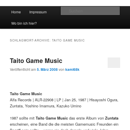
Hauptmenü
Such
Home
Impressum
Zum Inhalt wechseln
Zum sekundären Inhalt wechseln
vidgames.de
Wo bin ich hier?
SCHLAGWORT-ARCHIVE:
TAITO GAME MUSIC
Taito Game Music
Veröffentlicht am
5. März 2008
von
kami68k
Taito Game Music
Alfa Records | ALR-22908 | LP | Jan 25, 1987 | Hisayoshi Ogura,
Zuntata, Yoshino Imamura, Kazuko Umino
1987 sollte mit
Taito Game Music
das erste Album von
Zuntata
erscheinen, eine Band die die meisten Gamemusic Freunden ein