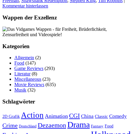
Freeman
,
Shawshank Redemption
,
Stephen King
,
Tim Robbins
|
Kommentar hinterlassen
Wappen der Exzellenz
Kategorien
Allgemein
(2)
Food
(147)
Game Reviews
(293)
Literatur
(8)
Miscellaneous
(23)
Movie Reviews
(635)
Musik
(32)
Schlagwörter
Action
CGI
Animation
China
Comedy
Classic
2D Grafik
Drama
Dezaemon
Crime
Fantasy
Food
Deutschland