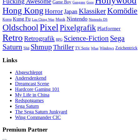
Hollywood
Fucking Awesome
Game Boy
Gangster
Gore
Hong Kong
Komödie
Klassiker
Horror
Japan
Nintendo
Kung Fu
Korea
Musik
Lau Ching Wan
Nintendo DS
Pixel
Oldschool
Pixelgrafik
Platformer
Retro
Science-Fiction
Sega
Retrografik
RPG
Saturn
Shmup
Thriller
TV Serie
Zeichentrick
Shit
Windows
What
Links
Abgeschleppt
Andersdenkend
Dreamcast Scene
Hardcore Gaming 101
My Life in China
Redspotgames
Sega Saturn
The Sega Saturn Junkyard
Wing Commander CIC
Premium Partner