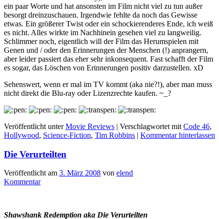
ein paar Worte und hat ansonsten im Film nicht viel zu tun außer
besorgt dreinzuschauen. Irgendwie fehlte da noch das Gewisse
etwas. Ein größerer Twist oder ein schockierenderes Ende, ich weiß
es nicht. Alles wirkte im Nachhinein gesehen viel zu langweilig.
Schlimmer noch, eigentlich will der Film das Herumspielen mit
Genen und / oder den Erinnerungen der Menschen (!) anprangern,
aber leider passiert das eher sehr inkonsequent. Fast schafft der Film
es sogar, das Löschen von Erinnerungen positiv darzustellen. xD
Sehenswert, wenn er mal im TV kommt (aka nie?!), aber man muss
nicht direkt die Blu-ray oder Lizenzrechte kaufen. ~_?
Veröffentlicht unter
Movie Reviews
|
Verschlagwortet mit
Code 46
,
Hollywood
,
Science-Fiction
,
Tim Robbins
|
Kommentar hinterlassen
Die Verurteilten
Veröffentlicht am
3. März 2008
von
elend
Kommentar
Shawshank Redemption aka Die Verurteilten