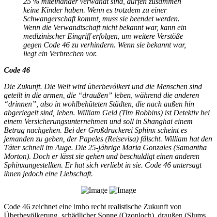
25 % miteinander verwandt sind, dürfen zusammen
keine Kinder haben. Wenn es trotzdem zu einer
Schwangerschaft kommt, muss sie beendet werden.
Wenn die Verwandtschaft nicht bekannt war, kann ein
medizinischer Eingriff erfolgen, um weitere Verstöße
gegen Code 46 zu verhindern. Wenn sie bekannt war,
liegt ein Verbrechen vor.
Code 46
Die Zukunft. Die Welt wird überbevölkert und die Menschen sind
geteilt in die armen, die “draußen” leben, während die anderen
“drinnen”, also in wohlbehüteten Städten, die nach außen hin
abgeriegelt sind, leben. William Geld (Tim Robbins) ist Detektiv bei
einem Versicherungsunternehmen und soll in Shanghai einem
Betrug nachgehen. Bei der Großdruckerei Sphinx scheint es
jemanden zu geben, der Papeles (Reisevisa) fälscht. William hat den
Täter schnell im Auge. Die 25-jährige Maria Gonzales (Samantha
Morton). Doch er lässt sie gehen und beschuldigt einen anderen
Sphinxangestellten. Er hat sich verliebt in sie. Code 46 untersagt
ihnen jedoch eine Liebschaft.
Code 46 zeichnet eine imho recht realistische Zukunft von
Überbevölkerung, schädlicher Sonne (Ozonloch), draußen (Slums