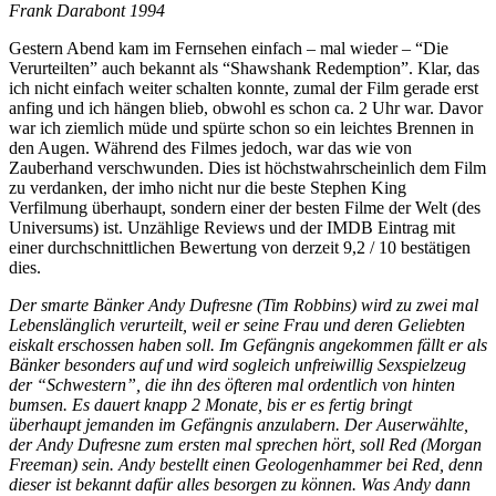
Frank Darabont 1994
Gestern Abend kam im Fernsehen einfach – mal wieder – “Die
Verurteilten” auch bekannt als “Shawshank Redemption”. Klar, das
ich nicht einfach weiter schalten konnte, zumal der Film gerade erst
anfing und ich hängen blieb, obwohl es schon ca. 2 Uhr war. Davor
war ich ziemlich müde und spürte schon so ein leichtes Brennen in
den Augen. Während des Filmes jedoch, war das wie von
Zauberhand verschwunden. Dies ist höchstwahrscheinlich dem Film
zu verdanken, der imho nicht nur die beste Stephen King
Verfilmung überhaupt, sondern einer der besten Filme der Welt (des
Universums) ist. Unzählige Reviews und der IMDB Eintrag mit
einer durchschnittlichen Bewertung von derzeit 9,2 / 10 bestätigen
dies.
Der smarte Bänker Andy Dufresne (Tim Robbins) wird zu zwei mal
Lebenslänglich verurteilt, weil er seine Frau und deren Geliebten
eiskalt erschossen haben soll. Im Gefängnis angekommen fällt er als
Bänker besonders auf und wird sogleich unfreiwillig Sexspielzeug
der “Schwestern”, die ihn des öfteren mal ordentlich von hinten
bumsen. Es dauert knapp 2 Monate, bis er es fertig bringt
überhaupt jemanden im Gefängnis anzulabern. Der Auserwählte,
der Andy Dufresne zum ersten mal sprechen hört, soll Red (Morgan
Freeman) sein. Andy bestellt einen Geologenhammer bei Red, denn
dieser ist bekannt dafür alles besorgen zu können. Was Andy dann