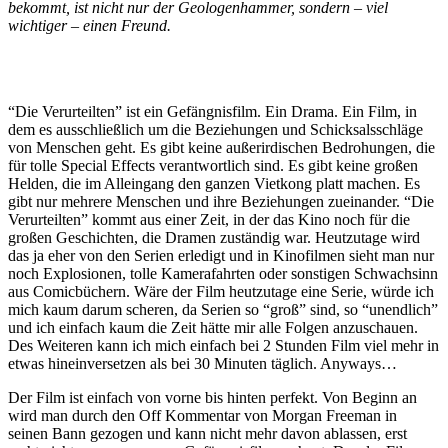
bekommt, ist nicht nur der Geologenhammer, sondern – viel
wichtiger – einen Freund.
“Die Verurteilten” ist ein Gefängnisfilm. Ein Drama. Ein Film, in
dem es ausschließlich um die Beziehungen und Schicksalsschläge
von Menschen geht. Es gibt keine außerirdischen Bedrohungen, die
für tolle Special Effects verantwortlich sind. Es gibt keine großen
Helden, die im Alleingang den ganzen Vietkong platt machen. Es
gibt nur mehrere Menschen und ihre Beziehungen zueinander. “Die
Verurteilten” kommt aus einer Zeit, in der das Kino noch für die
großen Geschichten, die Dramen zuständig war. Heutzutage wird
das ja eher von den Serien erledigt und in Kinofilmen sieht man nur
noch Explosionen, tolle Kamerafahrten oder sonstigen Schwachsinn
aus Comicbüchern. Wäre der Film heutzutage eine Serie, würde ich
mich kaum darum scheren, da Serien so “groß” sind, so “unendlich”
und ich einfach kaum die Zeit hätte mir alle Folgen anzuschauen.
Des Weiteren kann ich mich einfach bei 2 Stunden Film viel mehr in
etwas hineinversetzen als bei 30 Minuten täglich. Anyways…
Der Film ist einfach von vorne bis hinten perfekt. Von Beginn an
wird man durch den Off Kommentar von Morgan Freeman in
seinen Bann gezogen und kann nicht mehr davon ablassen, erst