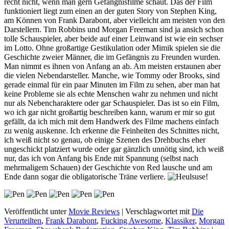
recht nicht, wenn man gern Gefängnisfilme schaut. Das der Film
funktioniert liegt zum einen an der guten Story von Stephen King,
am Können von Frank Darabont, aber vielleicht am meisten von den
Darstellern. Tim Robbins und Morgan Freeman sind ja ansich schon
tolle Schauspieler, aber beide auf einer Leinwand ist wie ein sechser
im Lotto. Ohne großartige Gestikulation oder Mimik spielen sie die
Geschichte zweier Männer, die im Gefängnis zu Freunden wurden.
Man nimmt es ihnen von Anfang an ab. Am meisten erstaunen aber
die vielen Nebendarsteller. Manche, wie Tommy oder Brooks, sind
gerade einmal für ein paar Minuten im Film zu sehen, aber man hat
keine Probleme sie als echte Menschen wahr zu nehmen und nicht
nur als Nebencharaktere oder gar Schauspieler. Das ist so ein Film,
wo ich gar nicht großartig beschreiben kann, warum er mir so gut
gefällt, da ich mich mit dem Handwerk des Filme machens einfach
zu wenig auskenne. Ich erkenne die Feinheiten des Schnittes nicht,
ich weiß nicht so genau, ob einige Szenen des Drehbuchs eher
ungeschickt platziert wurde oder gar gänzlich unnötig sind, ich weiß
nur, das ich von Anfang bis Ende mit Spannung (selbst nach
mehrmaligem Schauen) der Geschichte von Red lausche und am
Ende dann sogar die obligatorische Träne verliere.
Veröffentlicht unter
Movie Reviews
|
Verschlagwortet mit
Die
Verurteilten
,
Frank Darabont
,
Fucking Awesome
,
Klassiker
,
Morgan