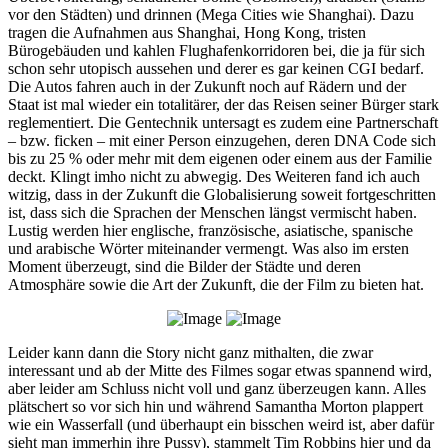
vor den Städten) und drinnen (Mega Cities wie Shanghai). Dazu
tragen die Aufnahmen aus Shanghai, Hong Kong, tristen
Bürogebäuden und kahlen Flughafenkorridoren bei, die ja für sich
schon sehr utopisch aussehen und derer es gar keinen CGI bedarf.
Die Autos fahren auch in der Zukunft noch auf Rädern und der
Staat ist mal wieder ein totalitärer, der das Reisen seiner Bürger stark
reglementiert. Die Gentechnik untersagt es zudem eine Partnerschaft
– bzw. ficken – mit einer Person einzugehen, deren DNA Code sich
bis zu 25 % oder mehr mit dem eigenen oder einem aus der Familie
deckt. Klingt imho nicht zu abwegig. Des Weiteren fand ich auch
witzig, dass in der Zukunft die Globalisierung soweit fortgeschritten
ist, dass sich die Sprachen der Menschen längst vermischt haben.
Lustig werden hier englische, französische, asiatische, spanische
und arabische Wörter miteinander vermengt. Was also im ersten
Moment überzeugt, sind die Bilder der Städte und deren
Atmosphäre sowie die Art der Zukunft, die der Film zu bieten hat.
Leider kann dann die Story nicht ganz mithalten, die zwar
interessant und ab der Mitte des Filmes sogar etwas spannend wird,
aber leider am Schluss nicht voll und ganz überzeugen kann. Alles
plätschert so vor sich hin und während Samantha Morton plappert
wie ein Wasserfall (und überhaupt ein bisschen weird ist, aber dafür
sieht man immerhin ihre Pussy), stammelt Tim Robbins hier und da