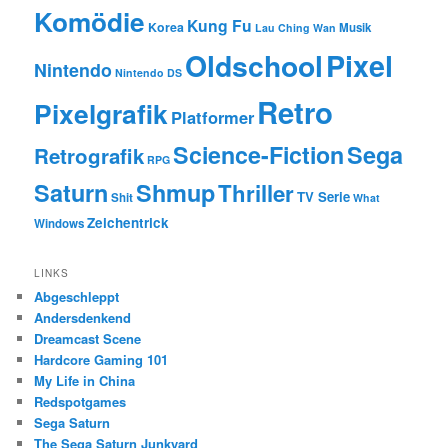
Komödie
Kung Fu
Korea
Musik
Lau Ching Wan
Oldschool
Pixel
Nintendo
Nintendo DS
Retro
Pixelgrafik
Platformer
Science-Fiction
Sega
Retrografik
RPG
Saturn
Shmup
Thriller
TV Serie
Shit
What
Zeichentrick
Windows
LINKS
Abgeschleppt
Andersdenkend
Dreamcast Scene
Hardcore Gaming 101
My Life in China
Redspotgames
Sega Saturn
The Sega Saturn Junkyard