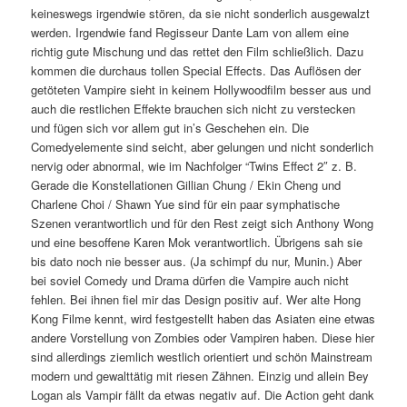
keineswegs irgendwie stören, da sie nicht sonderlich ausgewalzt
werden. Irgendwie fand Regisseur Dante Lam von allem eine
richtig gute Mischung und das rettet den Film schließlich. Dazu
kommen die durchaus tollen Special Effects. Das Auflösen der
getöteten Vampire sieht in keinem Hollywoodfilm besser aus und
auch die restlichen Effekte brauchen sich nicht zu verstecken
und fügen sich vor allem gut in’s Geschehen ein. Die
Comedyelemente sind seicht, aber gelungen und nicht sonderlich
nervig oder abnormal, wie im Nachfolger “Twins Effect 2″ z. B.
Gerade die Konstellationen Gillian Chung / Ekin Cheng und
Charlene Choi / Shawn Yue sind für ein paar symphatische
Szenen verantwortlich und für den Rest zeigt sich Anthony Wong
und eine besoffene Karen Mok verantwortlich. Übrigens sah sie
bis dato noch nie besser aus. (Ja schimpf du nur, Munin.) Aber
bei soviel Comedy und Drama dürfen die Vampire auch nicht
fehlen. Bei ihnen fiel mir das Design positiv auf. Wer alte Hong
Kong Filme kennt, wird festgestellt haben das Asiaten eine etwas
andere Vorstellung von Zombies oder Vampiren haben. Diese hier
sind allerdings ziemlich westlich orientiert und schön Mainstream
modern und gewalttätig mit riesen Zähnen. Einzig und allein Bey
Logan als Vampir fällt da etwas negativ auf. Die Action geht dank