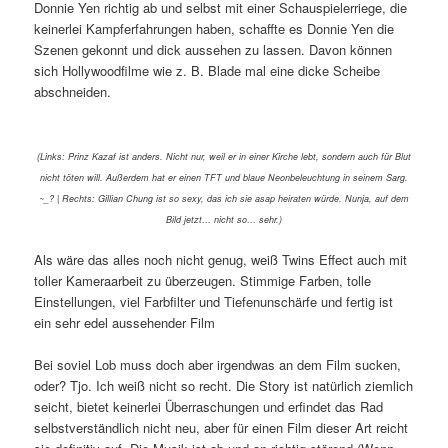
Donnie Yen richtig ab und selbst mit einer Schauspielerriege, die
keinerlei Kampferfahrungen haben, schaffte es Donnie Yen die
Szenen gekonnt und dick aussehen zu lassen. Davon können
sich Hollywoodfilme wie z. B. Blade mal eine dicke Scheibe
abschneiden.
(Links: Prinz Kazaf ist anders. Nicht nur, weil er in einer Kirche lebt, sondern auch für Blut
nicht töten will. Außerdem hat er einen TFT und blaue Neonbeleuchtung in seinem Sarg.
~_? | Rechts: Gillian Chung ist so sexy, das ich sie asap heiraten würde. Nunja, auf dem
Bild jetzt… nicht so… sehr.)
Als wäre das alles noch nicht genug, weiß Twins Effect auch mit
toller Kameraarbeit zu überzeugen. Stimmige Farben, tolle
Einstellungen, viel Farbfilter und Tiefenunschärfe und fertig ist
ein sehr edel aussehender Film
Bei soviel Lob muss doch aber irgendwas an dem Film sucken,
oder? Tjo. Ich weiß nicht so recht. Die Story ist natürlich ziemlich
seicht, bietet keinerlei Überraschungen und erfindet das Rad
selbstverständlich nicht neu, aber für einen Film dieser Art reicht