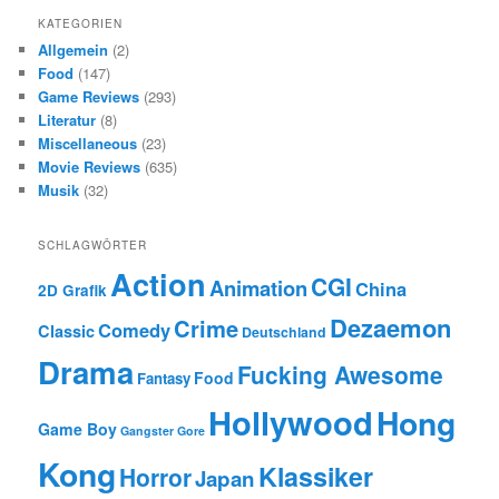
KATEGORIEN
Allgemein
(2)
Food
(147)
Game Reviews
(293)
Literatur
(8)
Miscellaneous
(23)
Movie Reviews
(635)
Musik
(32)
SCHLAGWÖRTER
Action
CGI
Animation
China
2D Grafik
Dezaemon
Crime
Comedy
Classic
Deutschland
Drama
Fucking Awesome
Food
Fantasy
Hollywood
Hong
Game Boy
Gangster
Gore
Kong
Klassiker
Horror
Japan