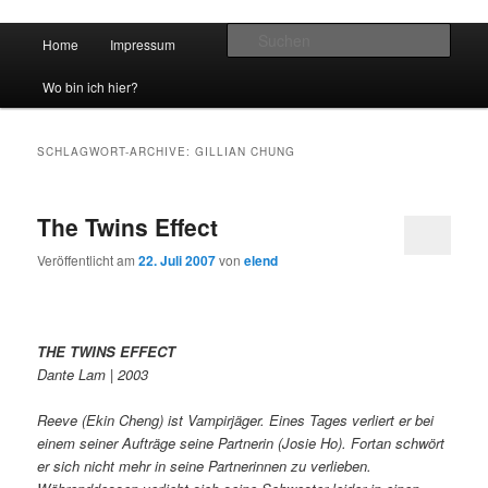
Hauptmenü
Such
Home
Impressum
Zum Inhalt wechseln
Zum sekundären Inhalt wechseln
vidgames.de
Wo bin ich hier?
SCHLAGWORT-ARCHIVE:
GILLIAN CHUNG
The Twins Effect
Veröffentlicht am
22. Juli 2007
von
elend
THE TWINS EFFECT
Dante Lam | 2003
Reeve (Ekin Cheng) ist Vampirjäger. Eines Tages verliert er bei
einem seiner Aufträge seine Partnerin (Josie Ho). Fortan schwört
er sich nicht mehr in seine Partnerinnen zu verlieben.