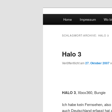
Hauptmenü
Home
Impressum
Wo bi
Zum Inhalt wechseln
Zum sekundären Inhalt wec
vidgames.de
SCHLAGWORT-ARCHIVE:
HALO 3
Halo 3
Veröffentlicht am
27. Oktober 2007
HALO 3
, Xbox360, Bungie
Ich habe kein Fernsehen, also 
auch Deutschland erfasst ha