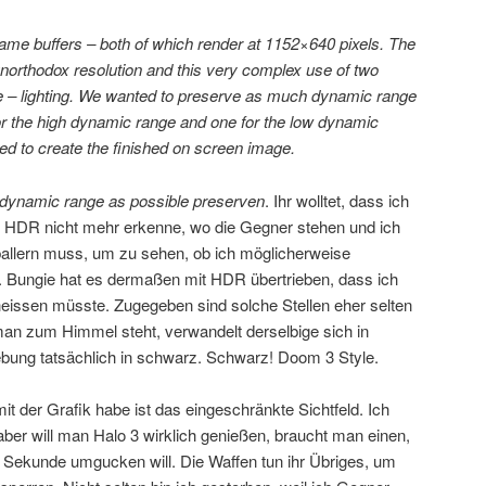
rame buffers – both of which render at 1152×640 pixels. The
unorthodox resolution and this very complex use of two
ee – lighting. We wanted to preserve as much dynamic range
or the high dynamic range and one for the low dynamic
d to create the finished on screen image.
dynamic range as possible preserven
. Ihr wolltet, dass ich
n HDR nicht mehr erkenne, wo die Gegner stehen und ich
allern muss, um zu sehen, ob ich möglicherweise
Bungie hat es dermaßen mit HDR übertrieben, dass ich
heissen müsste. Zugegeben sind solche Stellen eher selten
an zum Himmel steht, verwandelt derselbige sich in
bung tatsächlich in schwarz. Schwarz! Doom 3 Style.
t der Grafik habe ist das eingeschränkte Sichtfeld. Ich
ber will man Halo 3 wirklich genießen, braucht man einen,
e Sekunde umgucken will. Die Waffen tun ihr Übriges, um