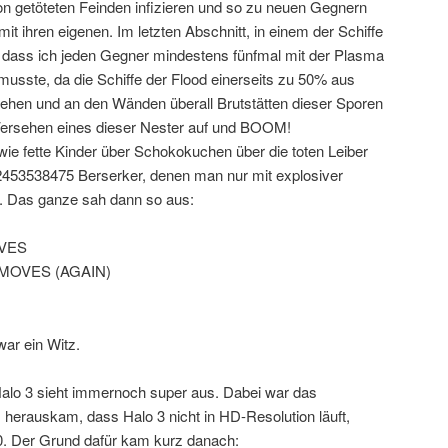
on getöteten Feinden infizieren und so zu neuen Gegnern
t ihren eigenen. Im letzten Abschnitt, in einem der Schiffe
, dass ich jeden Gegner mindestens fünfmal mit der Plasma
musste, da die Schiffe der Flood einerseits zu 50% aus
hen und an den Wänden überall Brutstätten dieser Sporen
 Versehen eines dieser Nester auf und BOOM!
ie fette Kinder über Schokokuchen über die toten Leiber
2453538475 Berserker, denen man nur mit explosiver
n. Das ganze sah dann so aus:
IVES
 MOVES (AGAIN)
war ein Witz.
alo 3 sieht immernoch super aus. Dabei war das
erauskam, dass Halo 3 nicht in HD-Resolution läuft,
0. Der Grund dafür kam kurz danach: