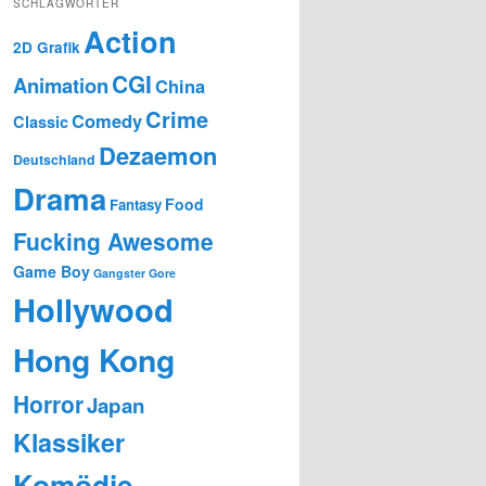
SCHLAGWÖRTER
Action
2D Grafik
CGI
Animation
China
Crime
Comedy
Classic
Dezaemon
Deutschland
Drama
Food
Fantasy
Fucking Awesome
Game Boy
Gangster
Gore
Hollywood
Hong Kong
Horror
Japan
Klassiker
Komödie