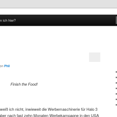
n ich hier?
hseln
von
Phil
Finish the Food!
weiß ich nicht, inwieweit die Werbemaschinerie für Halo 3
t aber nach fast zehn Monaten Werbekampagne in den USA