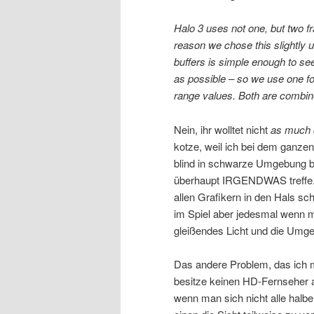
Halo 3 uses not one, but two f
reason we chose this slightly 
buffers is simple enough to s
as possible – so we use one f
range values. Both are combine
Nein, ihr wolltet nicht
as much 
kotze, weil ich bei dem ganze
blind in schwarze Umgebung b
überhaupt IRGENDWAS treffe. 
allen Grafikern in den Hals sc
im Spiel aber jedesmal wenn m
gleißendes Licht und die Umge
Das andere Problem, das ich mi
besitze keinen HD-Fernseher a
wenn man sich nicht alle halb