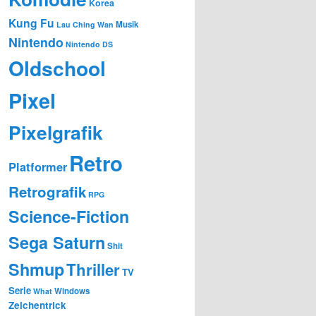
Korea
Kung Fu
Musik
Lau Ching Wan
Nintendo
Nintendo DS
Oldschool
Pixel
Pixelgrafik
Retro
Platformer
Retrografik
RPG
Science-Fiction
Sega Saturn
Shit
Shmup
Thriller
TV
Serie
Windows
What
Zeichentrick