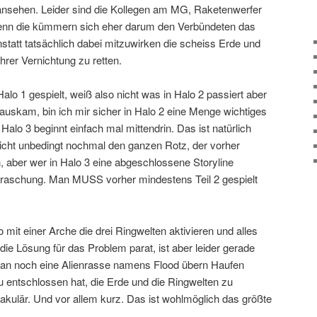
ansehen. Leider sind die Kollegen am MG, Raketenwerfer
 denn die kümmern sich eher darum den Verbündeten das
statt tatsächlich dabei mitzuwirken die scheiss Erde und
ihrer Vernichtung zu retten.
Halo 1 gespielt, weiß also nicht was in Halo 2 passiert aber
auskam, bin ich mir sicher in Halo 2 eine Menge wichtiges
alo 3 beginnt einfach mal mittendrin. Das ist natürlich
 nicht unbedingt nochmal den ganzen Rotz, der vorher
n, aber wer in Halo 3 eine abgeschlossene Storyline
erraschung. Man MUSS vorher mindestens Teil 2 gespielt
o mit einer Arche die drei Ringwelten aktivieren und alles
die Lösung für das Problem parat, ist aber leider gerade
an noch eine Alienrasse namens Flood übern Haufen
azu entschlossen hat, die Erde und die Ringwelten zu
akulär. Und vor allem kurz. Das ist wohlmöglich das größte