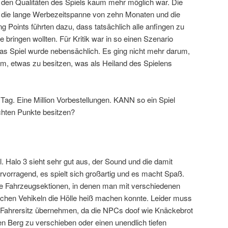
n den Qualitäten des Spiels kaum mehr möglich war. Die
, die lange Werbezeitspanne von zehn Monaten und die
 Points führten dazu, dass tatsächlich alle anfingen zu
 bringen wollten. Für Kritik war in so einen Szenario
das Spiel wurde nebensächlich. Es ging nicht mehr darum,
um, etwas zu besitzen, was als Heiland des Spielens
 Tag. Eine Million Vorbestellungen. KANN so ein Spiel
chten Punkte besitzen?
l. Halo 3 sieht sehr gut aus, der Sound und die damit
vorragend, es spielt sich großartig und es macht Spaß.
 Fahrzeugsektionen, in denen man mit verschiedenen
lichen Vehikeln die Hölle heiß machen konnte. Leider muss
ahrersitz übernehmen, da die NPCs doof wie Knäckebrot
n Berg zu verschieben oder einen unendlich tiefen