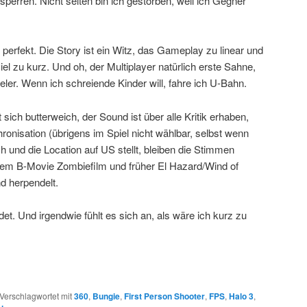
rsperren. Nicht selten bin ich gestorben, weil ich Gegner
 perfekt. Die Story ist ein Witz, das Gameplay zu linear und
viel zu kurz. Und oh, der Multiplayer natürlich erste Sahne,
eler. Wenn ich schreiende Kinder will, fahre ich U-Bahn.
t sich butterweich, der Sound ist über alle Kritik erhaben,
onisation (übrigens im Spiel nicht wählbar, selbst wenn
 und die Location auf US stellt, bleiben die Stimmen
em B-Movie Zombiefilm und früher El Hazard/Wind of
 herpendelt.
t. Und irgendwie fühlt es sich an, als wäre ich kurz zu
Verschlagwortet mit
360
,
Bungie
,
First Person Shooter
,
FPS
,
Halo 3
,