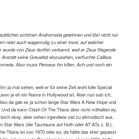
laublichen schönen Andromeda gewinnen und löst nicht nur
ern reist auch wagemutig zu einer Insel, auf welcher
 wurde von Zeus dorthin verbannt, weil er Zeus fliegende
. Anstatt seine Greueltat einzusehen, verfluchte Calibos
omeda. Also muss Perseus ihn killen. Ach und noch ein
.
ilm ja mal sehen, weil er für seine Zeit wohl tolle Special
sen ja eh ein Name in Hollywood ist. Aber nun sah ich,
. Also da gab es ja schon lange Star Wars A New Hope und
 Und da kann Clash Of The Titans aber nicht mithalten ey.
nsich okay, aber sehen irgendwie viel zu altmodisch aus,
in Star Wars (die Tauntauns auf Hoth oder AT-ATs z. B.).
he Titans ist von 1970 oder so, da hätte das eher gepasst