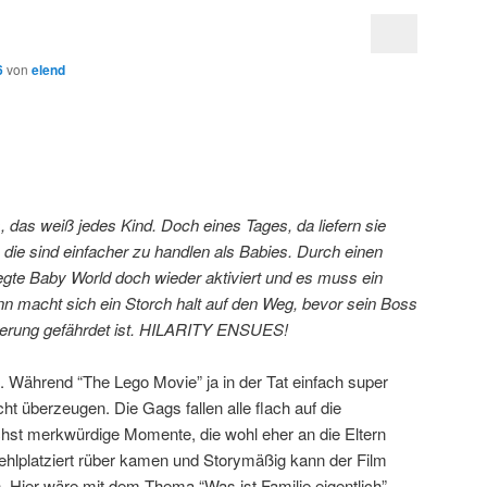
6
von
elend
, das weiß jedes Kind. Doch eines Tages, da liefern sie
 die sind einfacher zu handlen als Babies. Durch einen
legte Baby World doch wieder aktiviert und es muss ein
nn macht sich ein Storch halt auf den Weg, bevor sein Boss
rderung gefährdet ist. HILARITY ENSUES!
t. Während “The Lego Movie” ja in der Tat einfach super
ht überzeugen. Die Gags fallen alle flach auf die
chst merkwürdige Momente, die wohl eher an die Eltern
 fehlplatziert rüber kamen und Storymäßig kann der Film
. Hier wäre mit dem Thema “Was ist Familie eigentlich”