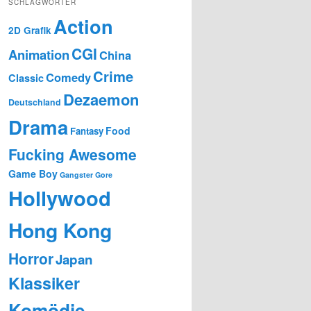
SCHLAGWÖRTER
Action
2D Grafik
CGI
Animation
China
Crime
Comedy
Classic
Dezaemon
Deutschland
Drama
Food
Fantasy
Fucking Awesome
Game Boy
Gangster
Gore
Hollywood
Hong Kong
Horror
Japan
Klassiker
Komödie