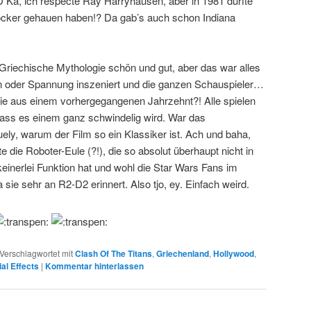
 Ka, ich respecte Ray Harryhausen, aber in 1981 dürfte
cker gehauen haben!? Da gab’s auch schon Indiana
 Griechische Mythologie schön und gut, aber das war alles
 oder Spannung inszeniert und die ganzen Schauspieler…
 wie aus einem vorhergegangenen Jahrzehnt?! Alle spielen
 dass es einem ganz schwindelig wird. War das
uely, warum der Film so ein Klassiker ist. Ach und baha,
te die Roboter-Eule (?!), die so absolut überhaupt nicht in
einerlei Funktion hat und wohl die Star Wars Fans im
sie sehr an R2-D2 erinnert. Also tjo, ey. Einfach weird.
Verschlagwortet mit
Clash Of The Titans
,
Griechenland
,
Hollywood
,
al Effects
|
Kommentar hinterlassen