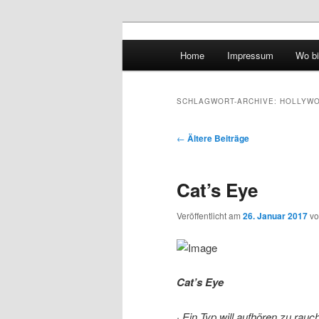
Hauptmenü
Home
Impressum
Wo bi
Zum Inhalt wechseln
Zum sekundären Inhalt wec
vidgames.de
SCHLAGWORT-ARCHIVE:
HOLLYW
Artikelnavigation
←
Ältere Beiträge
Cat’s Eye
Veröffentlicht am
26. Januar 2017
v
Cat’s Eye
· Ein Typ will aufhören zu rauc