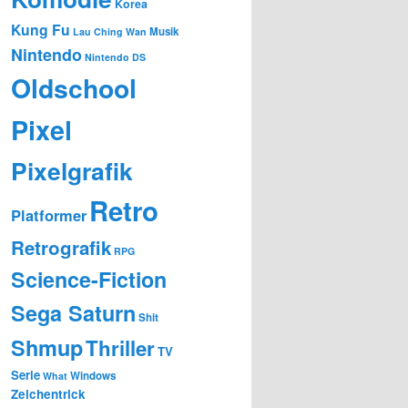
Korea
Kung Fu
Musik
Lau Ching Wan
Nintendo
Nintendo DS
Oldschool
Pixel
Pixelgrafik
Retro
Platformer
Retrografik
RPG
Science-Fiction
Sega Saturn
Shit
Shmup
Thriller
TV
Serie
Windows
What
Zeichentrick