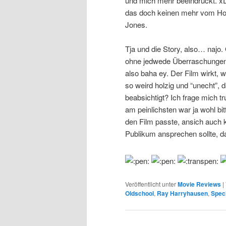
und mich mehr beeindruckt. xD
das doch keinen mehr vom Ho
Jones.
Tja und die Story, also… najo.
ohne jedwede Überraschungen
also baha ey. Der Film wirkt,
so weird holzig und “unecht”,
beabsichtigt? Ich frage mich tr
am peinlichsten war ja wohl bit
den Film passte, ansich auch k
Publikum ansprechen sollte, da 
Veröffentlicht unter
Movie Reviews
|
Oldschool
,
Ray Harryhausen
,
Speci