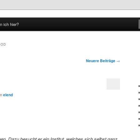
n ich hier?
hseln
OOD
Neuere Beiträge
→
on
elend
hen. Dazu besucht er ein Institut, welches sich selbst ganz