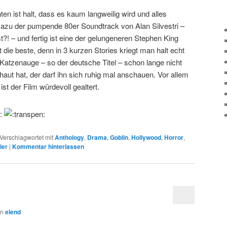
en ist halt, dass es kaum langweilig wird und alles
t. Dazu der pumpende 80er Soundtrack von Alan Silvestri –
ist?! – und fertig ist eine der gelungeneren Stephen King
die beste, denn in 3 kurzen Stories kriegt man halt echt
 Katzenauge – so der deutsche Titel – schon lange nicht
aut hat, der darf ihn sich ruhig mal anschauen. Vor allem
 ist der Film würdevoll gealtert.
Verschlagwortet mit
Anthology
,
Drama
,
Goblin
,
Hollywood
,
Horror
,
ler
|
Kommentar hinterlassen
on
elend