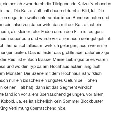
 die ansich zwar durch die Titelgebende Katze “verbunden
nimal. Die Katze läuft halt dauernd durch’s Bild, lul. Die
elen sogar in jeweils unterschiedlichen Bundesstaaten und
 sein, also von daher wirkt das mit der Katze fast ein
och, als kleiner roter Faden durch den Film ist es ganz
 auch super cute und wurde vor allem auch sehr gut gefilmt.
ich thematisch allesamt wirklich gelungen, auch wenn sie
ungen bieten. Das ist leider das größte aber dafür einzige
r Rest ist einfach klasse. Meine Lieblingsstories waren
ss und wo der Typ da am Hochhaus außen lang läuft,
em Monster. Die Szene mit dem Hochhaus ist wirklich
uch nur ein bisschen ein ungutes Gefühl bei Höhen
 keinen Halt hat), dann ist das Segment wirklich
te fand ich vor allem überraschend gelungen, vor allem
Kobold. Ja, es ist sicherlich kein Sommer Blockbuster
 King Verfilmung überraschend nice.