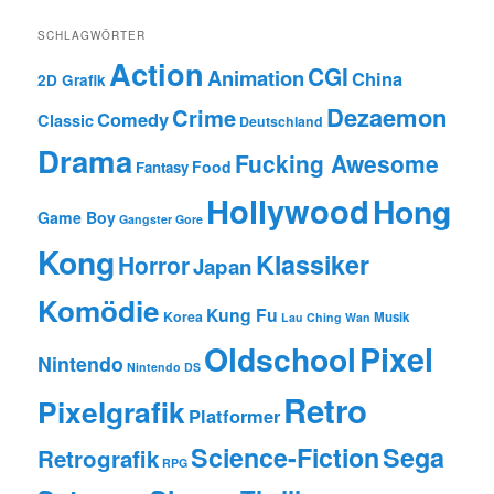
SCHLAGWÖRTER
Action
CGI
Animation
China
2D Grafik
Dezaemon
Crime
Comedy
Classic
Deutschland
Drama
Fucking Awesome
Food
Fantasy
Hollywood
Hong
Game Boy
Gangster
Gore
Kong
Klassiker
Horror
Japan
Komödie
Kung Fu
Korea
Musik
Lau Ching Wan
Oldschool
Pixel
Nintendo
Nintendo DS
Retro
Pixelgrafik
Platformer
Science-Fiction
Sega
Retrografik
RPG