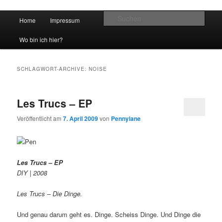
Hauptmenü
Such
Home
Impressum
Zum Inhalt wechseln
Zum sekundären Inhalt wechseln
vidgames.de
Wo bin ich hier?
SCHLAGWORT-ARCHIVE:
NOISE
Les Trucs – EP
Veröffentlicht am
7. April 2009
von
Pennylane
Les Trucs – EP
DIY | 2008
Les Trucs – Die Dinge.
Und genau darum geht es. Dinge. Scheiss Dinge. Und Dinge die