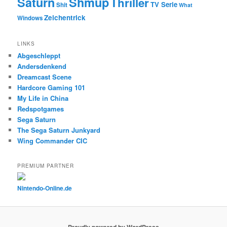
Saturn
Shmup
Thriller
TV Serie
Shit
What
Zeichentrick
Windows
LINKS
Abgeschleppt
Andersdenkend
Dreamcast Scene
Hardcore Gaming 101
My Life in China
Redspotgames
Sega Saturn
The Sega Saturn Junkyard
Wing Commander CIC
PREMIUM PARTNER
Nintendo-Online.de
Proudly powered by WordPress