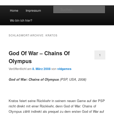
Hauptmenü
Such
Home
Impressum
Zum Inhalt wechseln
Zum sekundären Inhalt wechseln
vidgames.de
Wo bin ich hier?
SCHLAGWORT-ARCHIVE:
KRATOS
God Of War – Chains Of
1
Olympus
Veröffentlicht am
8. März 2008
von
vidgames
God of War: Chains of Olympus
(PSP, USA, 2008)
Kratos feiert seine Rückkehr in seinem neuen Game auf der PSP
nicht direkt mit einer Rückkehr, denn God of War: Chains of
Olympus zählt indirekt als prequel zu dem ersten God of War auf