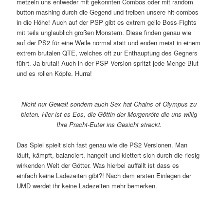
metzeln uns entweder mit gekonnten Combos oder mit random
button mashing durch die Gegend und treiben unsere hit-combos
in die Höhe! Auch auf der PSP gibt es extrem geile Boss-Fights
mit teils unglaublich großen Monstern. Diese finden genau wie
auf der PS2 für eine Weile normal statt und enden meist in einem
extrem brutalen QTE, welches oft zur Enthauptung des Gegners
führt. Ja brutal! Auch in der PSP Version spritzt jede Menge Blut
und es rollen Köpfe. Hurra!
Nicht nur Gewalt sondern auch Sex hat Chains of Olympus zu
bieten. Hier ist es Eos, die Göttin der Morgenröte die uns willig
Ihre Pracht-Euter ins Gesicht streckt.
Das Spiel spielt sich fast genau wie die PS2 Versionen. Man
läuft, kämpft, balanciert, hangelt und klettert sich durch die riesig
wirkenden Welt der Götter. Was hierbei auffällt ist dass es
einfach keine Ladezeiten gibt?! Nach dem ersten Einlegen der
UMD werdet ihr keine Ladezeiten mehr bemerken.