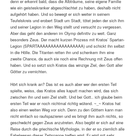
denn er erkennt bald, dass die Albträume, seine eigene Familie
wie ein geisteskranker abgeschlachtet zu haben, deshalb nicht
aufgehört haben. Und so bewegt er sich weiter in seinem
Teufelskreis und erobert Stadt um Stadt, tötet jeden der sich ihm
und seiner Legion in den Weg stellt und versucht zu vergessen.
Aber das geht den anderen im Olymp definitiv zu weit. Ganz
besonders Zeus. Der macht kurzen Prozess mit Kratos’ Spartan-
Legion (SPARTAAAAAAAAAAAAAAAAA) und schickt ihn selbst
in die Hölle. Die Titanten retten ihn und schenkem ihm eine
zweite Chance, da auch sie noch eine Rechnung mit Zeus offen
haben. Und so setzt sich Kratos das winzige Ziel, den Gott aller
Götter zu vernichten.
Hört sich krank an? Das ist es auch aber wer den ersten Teil
spielte, weiss, das Kratos alles kaputt machen wird, das sich
zwischen ihn und sein Ziel stellt. Und bei Gott.. ich glaube beim
ersten Teil war er noch nichtmal richtig wütend. ~_~ Kratos hat
also einen weiten Weg vor sich. Denn zu den Göttern kann man
nicht einfach so raufspazieren und es bringt ihm auch nichts, so
geschwächt gegen Zeus anzutreten. Also begibt er sich auf eine
Reise durch die griechische Mythologie, in der er so ziemlich alle
Fabelwesen dieser Zeitspanne treffen wird. Er wird mit sehr