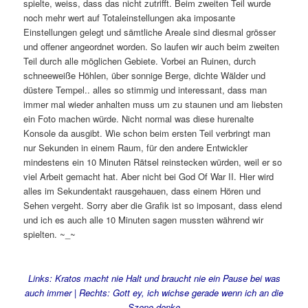
spielte, weiss, dass das nicht zutrifft. Beim zweiten Teil wurde
noch mehr wert auf Totaleinstellungen aka imposante
Einstellungen gelegt und sämtliche Areale sind diesmal grösser
und offener angeordnet worden. So laufen wir auch beim zweiten
Teil durch alle möglichen Gebiete. Vorbei an Ruinen, durch
schneeweiße Höhlen, über sonnige Berge, dichte Wälder und
düstere Tempel.. alles so stimmig und interessant, dass man
immer mal wieder anhalten muss um zu staunen und am liebsten
ein Foto machen würde. Nicht normal was diese hurenalte
Konsole da ausgibt. Wie schon beim ersten Teil verbringt man
nur Sekunden in einem Raum, für den andere Entwickler
mindestens ein 10 Minuten Rätsel reinstecken würden, weil er so
viel Arbeit gemacht hat. Aber nicht bei God Of War II. Hier wird
alles im Sekundentakt rausgehauen, dass einem Hören und
Sehen vergeht. Sorry aber die Grafik ist so imposant, dass elend
und ich es auch alle 10 Minuten sagen mussten während wir
spielten. ~_~
Links: Kratos macht nie Halt und braucht nie ein Pause bei was
auch immer | Rechts: Gott ey, ich wichse gerade wenn ich an die
Szene denke