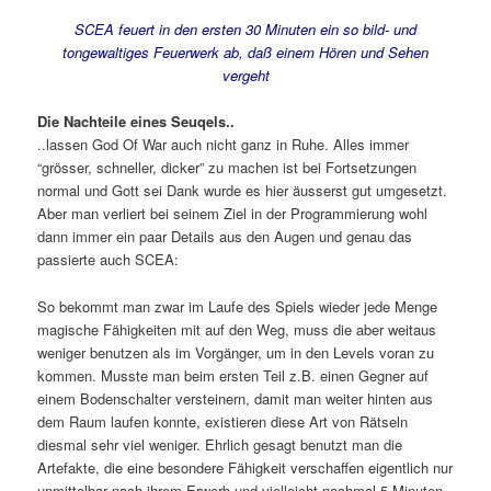
SCEA feuert in den ersten 30 Minuten ein so bild- und
tongewaltiges Feuerwerk ab, daß einem Hören und Sehen
vergeht
Die Nachteile eines Seuqels..
..lassen God Of War auch nicht ganz in Ruhe. Alles immer
“grösser, schneller, dicker” zu machen ist bei Fortsetzungen
normal und Gott sei Dank wurde es hier äusserst gut umgesetzt.
Aber man verliert bei seinem Ziel in der Programmierung wohl
dann immer ein paar Details aus den Augen und genau das
passierte auch SCEA:
So bekommt man zwar im Laufe des Spiels wieder jede Menge
magische Fähigkeiten mit auf den Weg, muss die aber weitaus
weniger benutzen als im Vorgänger, um in den Levels voran zu
kommen. Musste man beim ersten Teil z.B. einen Gegner auf
einem Bodenschalter versteinern, damit man weiter hinten aus
dem Raum laufen konnte, existieren diese Art von Rätseln
diesmal sehr viel weniger. Ehrlich gesagt benutzt man die
Artefakte, die eine besondere Fähigkeit verschaffen eigentlich nur
unmittelbar nach ihrem Erwerb und vielleicht nochmal 5 Minuten