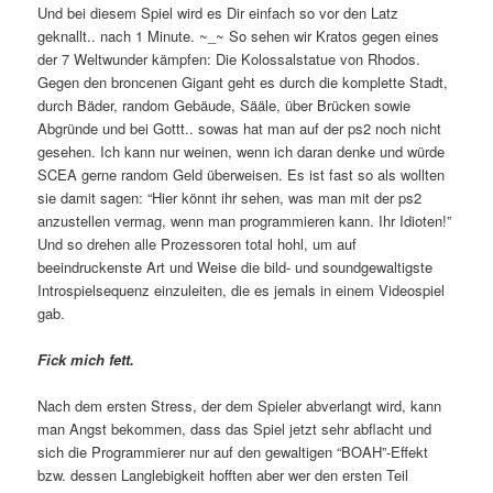
Und bei diesem Spiel wird es Dir einfach so vor den Latz
geknallt.. nach 1 Minute. ~_~ So sehen wir Kratos gegen eines
der 7 Weltwunder kämpfen: Die Kolossalstatue von Rhodos.
Gegen den broncenen Gigant geht es durch die komplette Stadt,
durch Bäder, random Gebäude, Sääle, über Brücken sowie
Abgründe und bei Gottt.. sowas hat man auf der ps2 noch nicht
gesehen. Ich kann nur weinen, wenn ich daran denke und würde
SCEA gerne random Geld überweisen. Es ist fast so als wollten
sie damit sagen: “Hier könnt ihr sehen, was man mit der ps2
anzustellen vermag, wenn man programmieren kann. Ihr Idioten!”
Und so drehen alle Prozessoren total hohl, um auf
beeindruckenste Art und Weise die bild- und soundgewaltigste
Introspielsequenz einzuleiten, die es jemals in einem Videospiel
gab.
Fick mich fett.
Nach dem ersten Stress, der dem Spieler abverlangt wird, kann
man Angst bekommen, dass das Spiel jetzt sehr abflacht und
sich die Programmierer nur auf den gewaltigen “BOAH”-Effekt
bzw. dessen Langlebigkeit hofften aber wer den ersten Teil