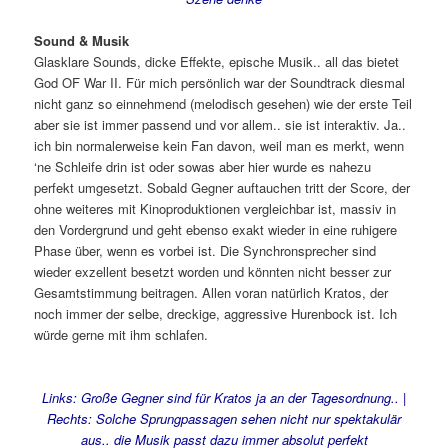
Sound & Musik
Glasklare Sounds, dicke Effekte, epische Musik.. all das bietet
God OF War II. Für mich persönlich war der Soundtrack diesmal
nicht ganz so einnehmend (melodisch gesehen) wie der erste Teil
aber sie ist immer passend und vor allem.. sie ist interaktiv. Ja..
ich bin normalerweise kein Fan davon, weil man es merkt, wenn
‘ne Schleife drin ist oder sowas aber hier wurde es nahezu
perfekt umgesetzt. Sobald Gegner auftauchen tritt der Score, der
ohne weiteres mit Kinoproduktionen vergleichbar ist, massiv in
den Vordergrund und geht ebenso exakt wieder in eine ruhigere
Phase über, wenn es vorbei ist. Die Synchronsprecher sind
wieder exzellent besetzt worden und könnten nicht besser zur
Gesamtstimmung beitragen. Allen voran natürlich Kratos, der
noch immer der selbe, dreckige, aggressive Hurenbock ist. Ich
würde gerne mit ihm schlafen.
Links:
Große Gegner sind für Kratos ja an der Tagesordnung
.. |
Rechts: Solche Sprungpassagen sehen nicht nur spektakulär
aus.. die Musik passt dazu immer absolut perfekt