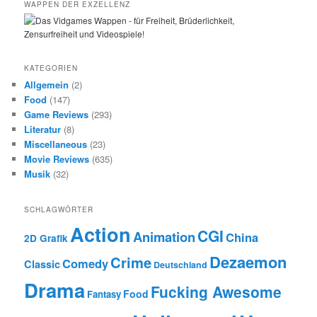
WAPPEN DER EXZELLENZ
KATEGORIEN
Allgemein
(2)
Food
(147)
Game Reviews
(293)
Literatur
(8)
Miscellaneous
(23)
Movie Reviews
(635)
Musik
(32)
SCHLAGWÖRTER
Action
CGI
Animation
China
2D Grafik
Dezaemon
Crime
Comedy
Classic
Deutschland
Drama
Fucking Awesome
Food
Fantasy