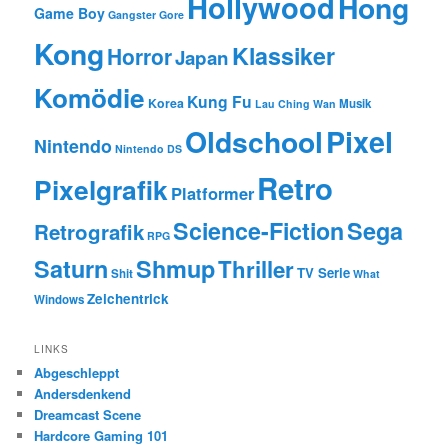
Hollywood
Hong
Game Boy
Gangster
Gore
Kong
Klassiker
Horror
Japan
Komödie
Kung Fu
Korea
Musik
Lau Ching Wan
Oldschool
Pixel
Nintendo
Nintendo DS
Retro
Pixelgrafik
Platformer
Science-Fiction
Sega
Retrografik
RPG
Saturn
Shmup
Thriller
TV Serie
Shit
What
Zeichentrick
Windows
LINKS
Abgeschleppt
Andersdenkend
Dreamcast Scene
Hardcore Gaming 101