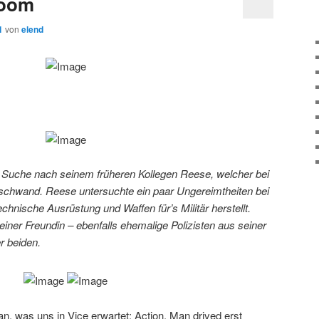
Doom
1
von
elend
r Suche nach seinem früheren Kollegen Reese, welcher bei
erschwand. Reese untersuchte ein paar Ungereimtheiten bei
echnische Ausrüstung und Waffen für’s Militär herstellt.
einer Freundin – ebenfalls ehemalige Polizisten aus seiner
r beiden.
n, was uns in Vice erwartet: Action. Man drived erst