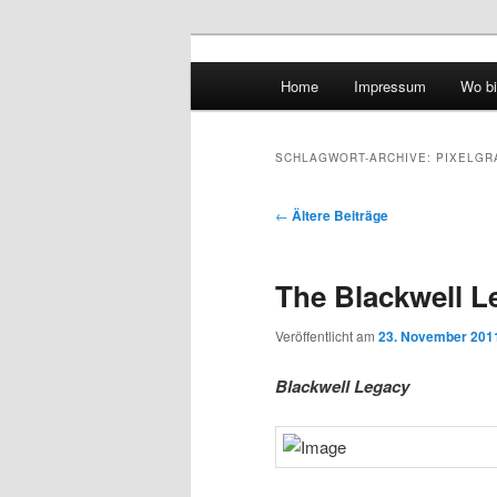
Hauptmenü
Home
Impressum
Wo bi
Zum Inhalt wechseln
Zum sekundären Inhalt wec
vidgames.de
SCHLAGWORT-ARCHIVE:
PIXELGR
Artikelnavigation
←
Ältere Beiträge
The Blackwell L
Veröffentlicht am
23. November 201
Blackwell Legacy