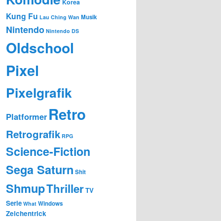
Korea
Kung Fu
Musik
Lau Ching Wan
Nintendo
Nintendo DS
Oldschool
Pixel
Pixelgrafik
Retro
Platformer
Retrografik
RPG
Science-Fiction
Sega Saturn
Shit
Shmup
Thriller
TV
Serie
Windows
What
Zeichentrick