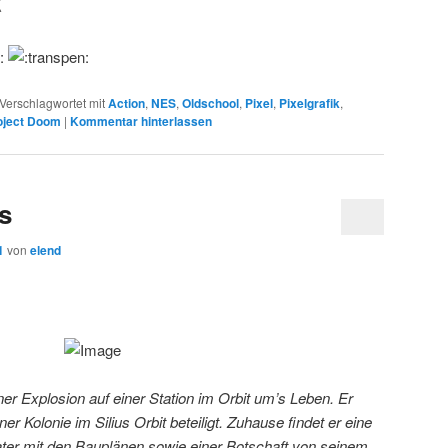
(
Verschlagwortet mit
Action
,
NES
,
Oldschool
,
Pixel
,
Pixelgrafik
,
oject Doom
|
Kommentar hinterlassen
s
1
von
elend
r Explosion auf einer Station im Orbit um’s Leben. Er
er Kolonie im Silius Orbit beteiligt. Zuhause findet er eine
ter mit den Bauplänen sowie einer Botschaft von seinem